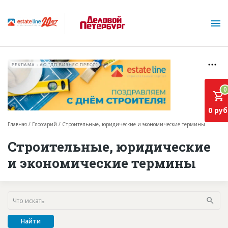
РЕКЛАМА • АО "ДП БИЗНЕС ПРЕСС"
0
0 руб
Главная
Глоссарий
Строительные, юридические и экономические термины
О проекте
Строительные, юридические
и экономические термины
Горячие объекты
База строящихся объектов
Инвестпроекты
Глоссарий
Найти