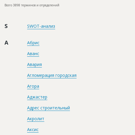
Новости
Всего 3898 терминов и определений
Платные услуги
S
SWOT-анализ
Пресс-релизы
Правила работы
А
Абрис
Контакты
Аванс
Личный кабинет
Авария
Агломерация городская
Агора
Аджастер
Адрес строительный
Акролит
Аксис