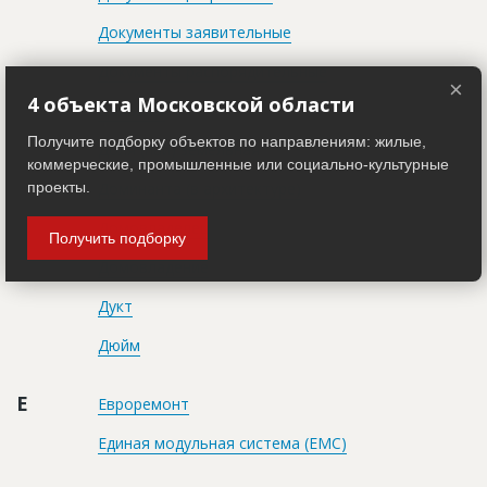
Документы заявительные
Документы распорядительные
×
4 объекта Московской области
Дольщик
Получите подборку объектов по направлениям: жилые,
Доля (пай) земельная
коммерческие, промышленные или социально-культурные
Доминанта (в архитектуре)
проекты.
Домовладелец
Получить подборку
Домовладение
Дукт
Дюйм
Е
Евроремонт
Единая модульная система (ЕМС)