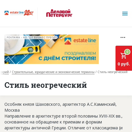
РЕКЛАМА • АО "ДП БИЗНЕС ПРЕСС"
0
0 руб.
ссарий
Строительные, юридические и экономические термины
Стиль неогреческий
О проекте
Стиль неогреческий
Горячие объекты
Особняк князя Шаховского, архитектор А.С.Каминский,
База строящихся объектов
Москва
Инвестпроекты
Направление в архитектуре второй половины XVIII-XIX вв.,
основанное на обращение к приемам и формам
Глоссарий
архитектуры античной Греции. Отличие от классицизма (и