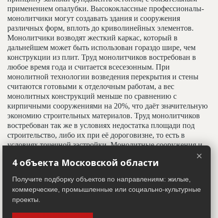
применением опалубки. Высококлассные профессионалы-
монолитчики могут создавать здания и сооружения
различных форм, вплоть до криволинейных элементов.
Монолитчики возводят жесткий каркас, который в
дальнейшем может быть использован гораздо шире, чем
конструкции из плит. Труд монолитчиков востребован в
любое время года и считается всесезонным. При
монолитной технологии возведения перекрытия и стены
считаются готовыми к отделочным работам, а вес
монолитных конструкций меньше по сравнению с
кирпичными сооружениями на 20%, что даёт значительную
экономию строительных материалов. Труд монолитчиков
востребован так же в условиях недостатка площади под
строительство, либо их при её дороговизне, то есть в
условиях точечной застройки. Монолитные сооружения и
×
конструкции долговечны, имеют высокие показатели
4 объекта Московской области
звуковой и тепловой изоляции, что делает этот метод
строительства приоритетным при возведении высотных
Получите подборку объектов по направлениям: жилые,
зданий.
коммерческие, промышленные или социально-культурные
проекты.
Адрес строительный