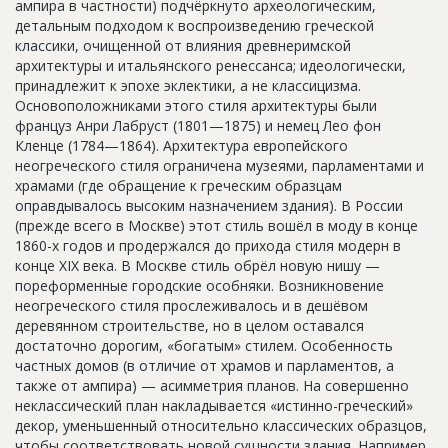
ампира в частности) подчёркнуто археологическим,
Новости
детальным подходом к воспроизведению греческой
классики, очищенной от влияния древнеримской
Платные услуги
архитектуры и итальянского ренессанса; идеологически,
принадлежит к эпохе эклектики, а не классицизма.
Пресс-релизы
Основоположниками этого стиля архитектуры были
француз Анри Лабруст (1801—1875) и немец Лео фон
Правила работы
Кленце (1784—1864). Архитектура европейского
Контакты
неогреческого стиля ограничена музеями, парламентами и
храмами (где обращение к греческим образцам
Личный кабинет
оправдывалось высоким назначением здания). В России
(прежде всего в Москве) этот стиль вошёл в моду в конце
1860-х годов и продержался до прихода стиля модерн в
конце XIX века. В Москве стиль обрёл новую нишу —
пореформенные городские особняки. Возникновение
неогреческого стиля прослеживалось и в дешёвом
деревянном строительстве, но в целом оставался
достаточно дорогим, «богатым» стилем. Особенность
частных домов (в отличие от храмов и парламентов, а
также от ампира) — асимметрия планов. На совершенно
неклассический план накладывается «истинно-греческий»
декор, уменьшенный относительно классических образцов,
чтобы соответствовать новой сущности здания. Например,