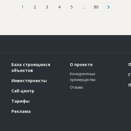
1
2
3
4
5
...
80
База строящихся
О проекте
П
объектов
Конкурентные
Г
преимущества
Инвестпроекты
П
Отзывы
Call-центр
Тарифы
Реклама