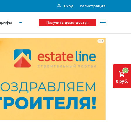
Вход
Регистрация
арифы
Получить демо-доступ
Платные услуги
ства
Рекламодателям
0
Call-центр
0 руб.
Инвестпроекты
ты
Подписка на Базу
Пресс-релизы
Правила работы