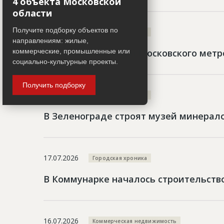
4 объекта Московской
области
Получите подборку объектов по
22.07.2026
Городская хроника
направлениям: жилые,
коммерческие, промышленные или
На Троицкой линии Московского метр
социально-культурные проекты.
Получить подборку
20.07.2026
Городская хроника
В Зеленограде строят музей минерал
17.07.2026
Городская хроника
В Коммунарке началось строительст
16.07.2026
Коммерческая недвижимость