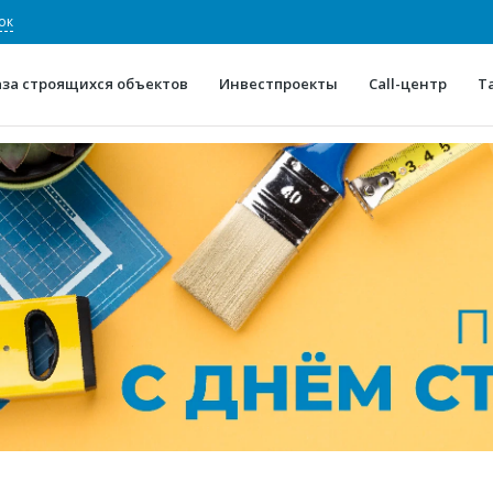
ок
аза строящихся объектов
Инвестпроекты
Call-центр
Т
О проекте
Конкурентные преимуще
Отзывы
Горячие объек
Глоссарий
Новости