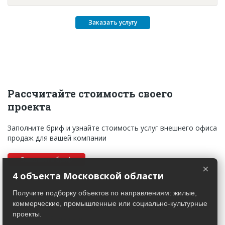
Заказать услугу
Рассчитайте стоимость своего
проекта
Заполните бриф и узнайте стоимость услуг внешнего офиса
продаж для вашей компании
Заполнить бриф
×
4 объекта Московской области
Получите подборку объектов по направлениям: жилые,
Преимущества работы с Estateline
коммерческие, промышленные или социально-культурные
проекты.
Вы забудете о