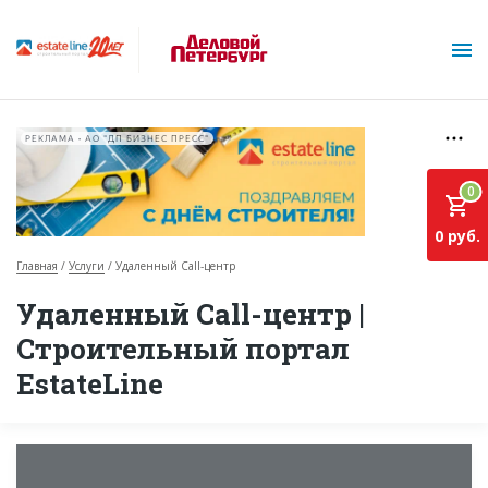
РЕКЛАМА • АО "ДП БИЗНЕС ПРЕСС"
0
0 руб.
Главная
Услуги
Удаленный Call-центр
О проекте
Удаленный Call-центр |
Строительный портал
Горячие объекты
EstateLine
База строящихся объектов
Инвестпроекты
Глоссарий