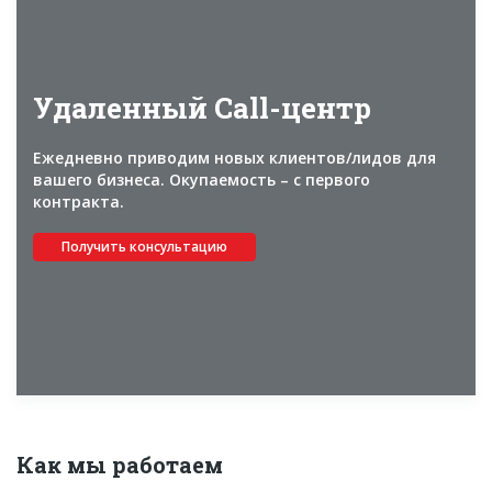
Новости
Платные услуги
Удаленный Call-центр
Пресс-релизы
Правила работы
Ежедневно приводим новых клиентов/лидов для
вашего бизнеса. Окупаемость – с первого
Контакты
контракта.
Личный кабинет
Получить консультацию
Как мы работаем