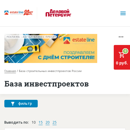
РЕКЛАМА • АО "ДП БИЗНЕС ПРЕСС"
0
0 руб.
Главная
База строительных инвестпроектов России
О проекте
База инвестпроектов
Горячие объекты
База строящихся объектов
фильтр
Инвестпроекты
Выводить по:
10
15
20
25
Глоссарий