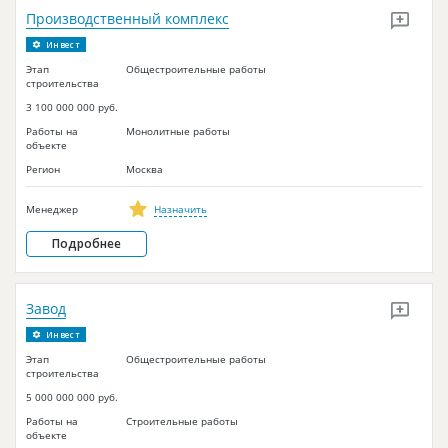
Новости
Производственный комплекс
Инвест
Платные услуги
Этап
Общестроительные работы
строительства
Пресс-релизы
3 100 000 000 руб.
Правила работы
Работы на
Монолитные работы
объекте
Контакты
Регион
Москва
Личный кабинет
Менеджер
Назначить
Подробнее
Завод
Инвест
Этап
Общестроительные работы
строительства
5 000 000 000 руб.
Работы на
Строительные работы
объекте