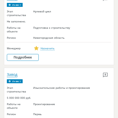
Инвест
Этап
Нулевой цикл
строительства
Не заполнено.
Работы на
Подготовка к строительству
объекте
Регион
Нижегородская область
Менеджер
Назначить
Подробнее
Завод
Инвест
Этап
Изыскательские работы и проектирование
строительства
5 000 000 000 руб.
Работы на
Проектирование
объекте
Регион
Пермь