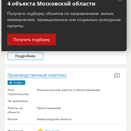
4 объекта Московской области
Этап
Изыскательские работы и проектирование
строительства
Получите подборку объектов по направлениям: жилые,
Не заполнено.
коммерческие, промышленные или социально-культурные
Работы на
Подготовка к строительству
проекты.
объекте
Регион
Свердловская обл.
Получить подборку
Менеджер
Назначить
Подробнее
Производственный комплекс
Инвест
Этап
Изыскательские работы и проектирование
строительства
Не заполнено.
Работы на
Проектирование
объекте
Регион
Нижегородская область
Менеджер
Назначить