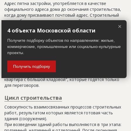
Адрес пятна застройки, употребляется в качестве
официального адреса дома до окончания строительства,
когда дому присваивают почтовый адрес. Строительный
адрес обычно состоит из трех частей: названия
×
строительного района (возможно, улицы), номера квартала
4 объекта Московской области
(не обязательно) и корпуса (владения).
Получите подборку объектов по направлениям: жилые,
Настоящим строительным адресом можно считать адрес,
коммерческие, промышленные или социально-культурные
указанный в правоустанавливающих документах. Иногда
проекты.
строительные организации делают свои добавления
(например, вторая очередь). В официальных документах
Получить подборку
должен присутствовать официальный строительный адрес,
а все остальное - это уточнения типа "шестикомнатная
квартира с большой кладовой", которые годятся только
для переговоров.
Цикл строительства
Совокупность взаимосвязанных процессов строительных
работ, результатом которых является готовая часть
здания (сооружения).
При возведении зданий работы выполняются в три этапа:
подземный, надземный и отделочный. После окончания