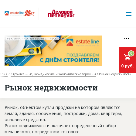
РЕКЛАМА • АО "ДП БИЗНЕС ПРЕСС"
0
0 руб.
сарий
Строительные, юридические и экономические термины
Рынок недвижимости
О проекте
Рынок недвижимости
Горячие объекты
Рынок, объектом купли-продажи на котором являются
База строящихся объектов
земля, здания, сооружения, постройки, дома, квартиры,
Инвестпроекты
основные средства.
Рынок недвижимости включает определенный набор
Глоссарий
механизмов, посредством которых: