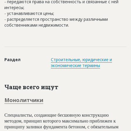
- передаются права на собственность и связанные с ней
Новости
интересы;
- устанавливаются цены;
Платные услуги
- распределяется пространство между различными
собственниками недвижимости.
Пресс-релизы
Правила работы
Контакты
Личный кабинет
Раздел
Строительные, юридические и
экономические термины
Чаще всего ищут
Монолитчики
Специалисты, создающие бесшовную конструкцию
методом, принцип которого максимально приближен к
принципу заливки фундамента бетоном, с обязательным