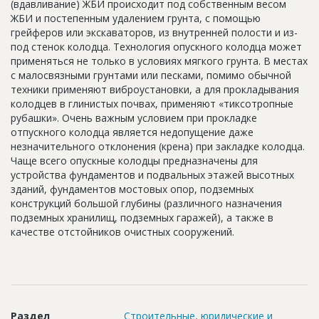
(вдавливание) ЖБИ происходит под собственным весом
Новости
ЖБИ и постепенным удалением грунта, с помощью
грейферов или экскаваторов, из внутренней полости и из-
Платные услуги
под стенок колодца. Технология опускного колодца может
применяться не только в условиях мягкого грунта. В местах
Пресс-релизы
с малосвязными грунтами или песками, помимо обычной
техники применяют виброустановки, а для прокладывания
Правила работы
колодцев в глинистых почвах, применяют «тиксотропные
Контакты
рубашки». Очень важным условием при прокладке
отпускного колодца является недопущение даже
Личный кабинет
незначительного отклонения (крена) при закладке колодца.
Чаще всего опускные колодцы предназначены для
устройства фундаментов и подвальных этажей высотных
зданий, фундаментов мостовых опор, подземных
конструкций большой глубины (различного назначения
подземных хранилищ, подземных гаражей), а также в
качестве отстойников очистных сооружений.
Раздел
Строительные, юридические и