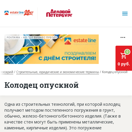
РЕКЛАМА • АО "ДП БИЗНЕС ПРЕСС"
0
0 руб.
Глоссарий
Строительные, юридические и экономические термины
Колодец опускной
О проекте
Колодец опускной
Горячие объекты
Одна из строительных технологий, при которой колодец
База строящихся объектов
получают методом постепенного погружения в грунт,
Инвестпроекты
обычно, железо-бетонного/бетонного изделия. (Также в
качестве стен могут быть применены металлические,
Глоссарий
каменные, кирпичные изделия). Это погружение