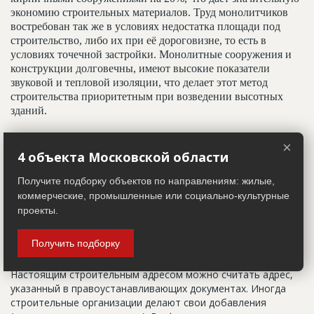
экономию строительных материалов. Труд монолитчиков
востребован так же в условиях недостатка площади под
строительство, либо их при её дороговизне, то есть в
условиях точечной застройки. Монолитные сооружения и
конструкции долговечны, имеют высокие показатели
звуковой и тепловой изоляции, что делает этот метод
строительства приоритетным при возведении высотных
зданий.
×
Адрес строительный
4 объекта Московской области
Адрес пятна застройки, употребляется в качестве
Получите подборку объектов по направлениям: жилые,
официального адреса дома до окончания строительства,
коммерческие, промышленные или социально-культурные
когда дому присваивают почтовый адрес. Строительный
проекты.
адрес обычно состоит из трех частей: названия
строительного района (возможно, улицы), номера квартала
Получить подборку
(не обязательно) и корпуса (владения).
Настоящим строительным адресом можно считать адрес,
указанный в правоустанавливающих документах. Иногда
строительные организации делают свои добавления