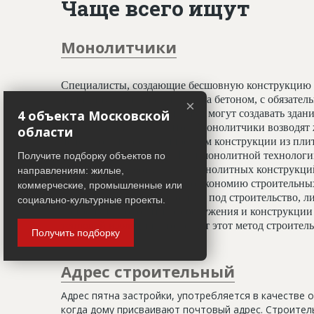
Чаще всего ищут
Монолитчики
Специалисты, создающие бесшовную конструкцию 
принципу заливки фундамента бетоном, с обязате
×
4 объекта Московской
профессионалы-монолитчики могут создавать здани
криволинейных элементов. Монолитчики возводят 
области
использован гораздо шире, чем конструкции из пли
считается всесезонным. При монолитной технологи
Получите подборку объектов по
отделочным работам, а вес монолитных конструкц
направлениям: жилые,
20%, что даёт значительную экономию строительных
коммерческие, промышленные или
условиях недостатка площади под строительство, ли
социально-культурные проекты.
застройки. Монолитные сооружения и конструкции 
тепловой изоляции, что делает этот метод строите
Получить подборку
Адрес строительный
Адрес пятна застройки, употребляется в качестве 
когда дому присваивают почтовый адрес. Строитель