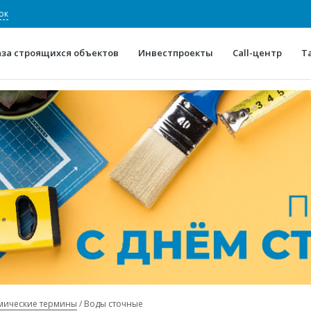
ок
аза строящихся объектов
Инвестпроекты
Call-центр
Т
О проекте
Конкурентные преимуще
Отзывы
Горячие объек
Глоссарий
Новости
мические термины
Воды сточные