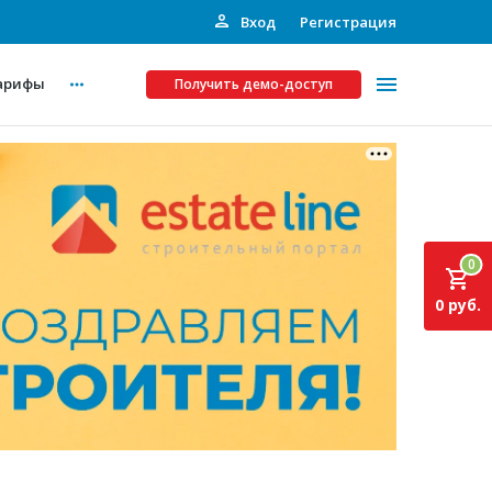
Вход
Регистрация
арифы
Получить демо-доступ
Платные услуги
ства
Рекламодателям
0
Call-центр
0 руб.
Инвестпроекты
ты
Подписка на Базу
Пресс-релизы
Правила работы