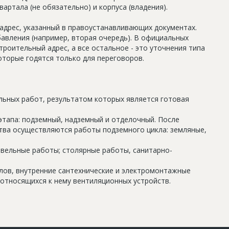
артала (не обязательно) и корпуса (владения).
дрес, указанный в правоустанавливающих документах.
авления (например, вторая очередь). В официальных
роительный адрес, а все остальное - это уточнения типа
оторые годятся только для переговоров.
льных работ, результатом которых является готовая
этапа: подземный, надземный и отделочный. После
тва осуществляются работы подземного цикла: земляные,
овельные работы; столярные работы, санитарно-
олов, внутренние сантехнические и электромонтажные
относящихся к нему вентиляционных устройств.