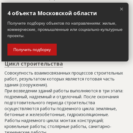
×
Настоящим строительным адресом можно считать адрес,
4 объекта Московской области
указанный в правоустанавливающих документах. Иногда
строительные организации делают свои добавления
Получите подборку объектов по направлениям: жилые,
(например, вторая очередь). В официальных документах
коммерческие, промышленные или социально-культурные
должен присутствовать официальный строительный адрес,
проекты.
а все остальное - это уточнения типа "шестикомнатная
квартира с большой кладовой", которые годятся только
Получить подборку
для переговоров.
Цикл строительства
Совокупность взаимосвязанных процессов строительных
работ, результатом которых является готовая часть
здания (сооружения).
При возведении зданий работы выполняются в три этапа:
подземный, надземный и отделочный. После окончания
подготовительного периода строительства
осуществляются работы подземного цикла: земляные,
бетонные и железобетонные, гидроизоляционные.
Работы надземного цикла: монтаж конструкций;
кровельные работы; столярные работы, санитарно-
технические работы.