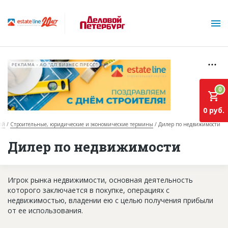
РЕКЛАМА • АО "ДП БИЗНЕС ПРЕСС"
0
0 руб.
ий
Строительные, юридические и экономические термины
Дилер по недвижимости
О проекте
Дилер по недвижимости
Горячие объекты
Игрок рынка недвижимости, основная деятельность
База строящихся объектов
которого заключается в покупке, операциях с
Инвестпроекты
недвижимостью, владении ею с целью получения прибыли
от ее использования.
Глоссарий