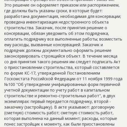
Новости
Это решение он оформляет приказом или распоряжением,
где должны быть указаны сроки, в которые будет:
Платные услуги
разработана документация, необходимая для консервации;
проведена инвентаризация недостроенного объекта
Пресс-релизы
строительства. Заказчик, после принятия решение о
консервации, обязан уведомить об этом подрядчика,
Правила работы
оплатить подрядчику все выполненные работы; возместить
ему расходы, вызванные консервацией. Заказчик и
Контакты
подрядчик должны документально оформить решение
законсервировать строящийся объект. В течение месяца
Личный кабинет
со дня принятия такого решения им следует подписать Акт
о приостановлении строительства, который составляется
по форме КС-17, утвержденной Постановлением
Госкомстата Российской Федерации от 11 ноября 1999 года
№100 "Об утверждении унифицированных форм первичной
учетной документации по учету работ в капитальном
строительстве и ремонтно-строительных работ", в двух
экземплярах: первый передается подрядчику, второй -
заказчику (застройщику). В акте указывают: договорную
(сметную) стоимость работ; сметную стоимость работ,
которая выполнена на данный момент; расходы, которые
понес застройщик к моменту, как были приостановлены