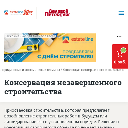
РЕКЛАМА • АО "ДП БИЗНЕС ПРЕСС"
0
0 руб.
, юридические и экономические термины
Консервация незавершенного строительства
О проекте
Консервация незавершенного
строительства
Горячие объекты
База строящихся объектов
Приостановка строительства, которая предполагает
Инвестпроекты
возобновление строительных работ в будущем или
ликвидирование его в установленном порядке. Решение о
Глоссарий
консервации строящегося объекта принимает заказчик.