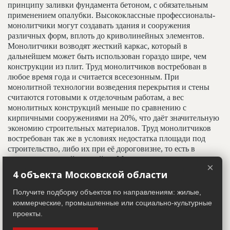
принципу заливки фундамента бетоном, с обязательным
применением опалубки. Высококлассные профессионалы-
монолитчики могут создавать здания и сооружения
различных форм, вплоть до криволинейных элементов.
Монолитчики возводят жесткий каркас, который в
дальнейшем может быть использован гораздо шире, чем
конструкции из плит. Труд монолитчиков востребован в
любое время года и считается всесезонным. При
монолитной технологии возведения перекрытия и стены
считаются готовыми к отделочным работам, а вес
монолитных конструкций меньше по сравнению с
кирпичными сооружениями на 20%, что даёт значительную
экономию строительных материалов. Труд монолитчиков
востребован так же в условиях недостатка площади под
строительство, либо их при её дороговизне, то есть в
условиях точечной застройки. Монолитные сооружения и
×
конструкции долговечны, имеют высокие показатели
4 объекта Московской области
звуковой и тепловой изоляции, что делает этот метод
строительства приоритетным при возведении высотных
Получите подборку объектов по направлениям: жилые,
зданий.
коммерческие, промышленные или социально-культурные
проекты.