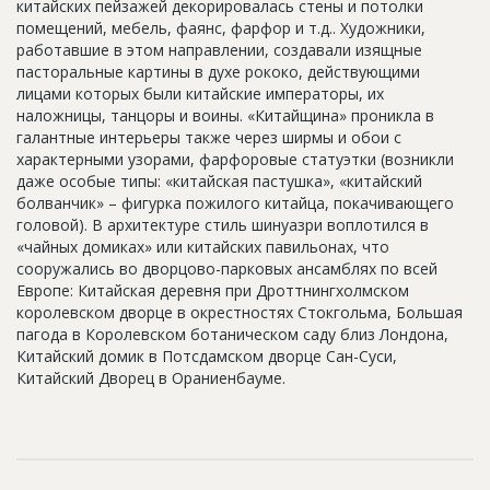
китайских пейзажей декорировалась стены и потолки
Новости
помещений, мебель, фаянс, фарфор и т.д.. Художники,
работавшие в этом направлении, создавали изящные
Платные услуги
пасторальные картины в духе рококо, действующими
лицами которых были китайские императоры, их
Пресс-релизы
наложницы, танцоры и воины. «Китайщина» проникла в
галантные интерьеры также через ширмы и обои с
Правила работы
характерными узорами, фарфоровые статуэтки (возникли
Контакты
даже особые типы: «китайская пастушка», «китайский
болванчик» – фигурка пожилого китайца, покачивающего
Личный кабинет
головой). В архитектуре стиль шинуазри воплотился в
«чайных домиках» или китайских павильонах, что
сооружались во дворцово-парковых ансамблях по всей
Европе: Китайская деревня при Дроттнингхолмском
королевском дворце в окрестностях Стокгольма, Большая
пагода в Королевском ботаническом саду близ Лондона,
Китайский домик в Потсдамском дворце Сан-Суси,
Китайский Дворец в Ораниенбауме.