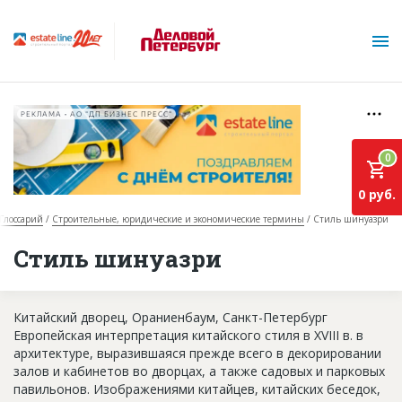
РЕКЛАМА • АО "ДП БИЗНЕС ПРЕСС"
0
0 руб.
Глоссарий
Строительные, юридические и экономические термины
Стиль шинуазри
О проекте
Стиль шинуазри
Горячие объекты
Китайский дворец, Ораниенбаум, Санкт-Петербург
База строящихся объектов
Европейская интерпретация китайского стиля в XVIII в. в
Инвестпроекты
архитектуре, выразившаяся прежде всего в декорировании
залов и кабинетов во дворцах, а также садовых и парковых
Глоссарий
павильонов. Изображениями китайцев, китайских беседок,