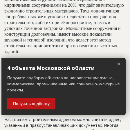
кирпичными сооружениями на 20%, что даёт значительную
экономию строительных материалов. Труд монолитчиков
востребован так же в условиях недостатка площади под
строительство, либо их при её дороговизне, то есть в
условиях точечной застройки. Монолитные сооружения и
конструкции долговечны, имеют высокие показатели
звуковой и тепловой изоляции, что делает этот метод
строительства приоритетным при возведении высотных
зданий.
×
4 объекта Московской области
Адрес строительный
Получите подборку объектов по направлениям: жилые,
Адрес пятна застройки, употребляется в качестве
коммерческие, промышленные или социально-культурные
официального адреса дома до окончания строительства,
когда дому присваивают почтовый адрес. Строительный
проекты.
адрес обычно состоит из трех частей: названия
строительного района (возможно, улицы), номера квартала
Получить подборку
(не обязательно) и корпуса (владения).
Настоящим строительным адресом можно считать адрес,
указанный в правоустанавливающих документах. Иногда