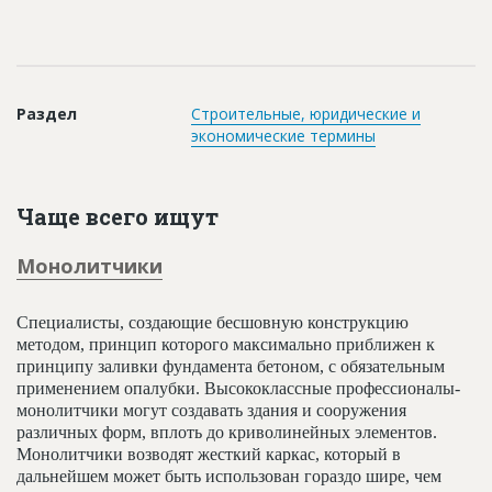
Новости
Платные услуги
Пресс-релизы
Раздел
Строительные, юридические и
экономические термины
Правила работы
Контакты
Чаще всего ищут
Личный кабинет
Монолитчики
Специалисты, создающие бесшовную конструкцию
методом, принцип которого максимально приближен к
принципу заливки фундамента бетоном, с обязательным
применением опалубки. Высококлассные профессионалы-
монолитчики могут создавать здания и сооружения
различных форм, вплоть до криволинейных элементов.
Монолитчики возводят жесткий каркас, который в
дальнейшем может быть использован гораздо шире, чем