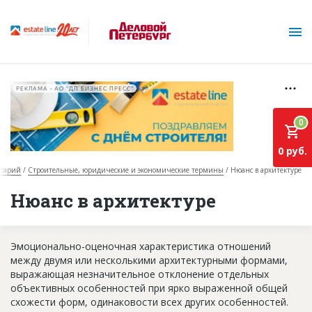
РЕКЛАМА • АО "ДП БИЗНЕС ПРЕСС"
0
0 руб.
ссарий
Строительные, юридические и экономические термины
Нюанс в архитектуре
О проекте
Нюанс в архитектуре
Горячие объекты
Эмоционально-оценочная характеристика отношений
База строящихся объектов
между двумя или несколькими архитектурными формами,
Инвестпроекты
выражающая незначительное отклонение отдельных
объективных особенностей при ярко выраженной общей
Глоссарий
схожести форм, одинаковости всех других особенностей.