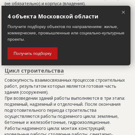
(не обязательно) и корпуса (владения).
×
Настоящим строительным адресом можно считать адрес,
4 объекта Московской области
указанный в правоустанавливающих документах. Иногда
Получите подборку объектов по направлениям: жилые,
строительные организации делают свои добавления
коммерческие, промышленные или социально-культурные
(например, вторая очередь). В официальных документах
должен присутствовать официальный строительный адрес,
проекты.
а все остальное - это уточнения типа "шестикомнатная
квартира с большой кладовой", которые годятся только
Получить подборку
для переговоров.
Цикл строительства
Совокупность взаимосвязанных процессов строительных
работ, результатом которых является готовая часть
здания (сооружения).
При возведении зданий работы выполняются в три этапа:
подземный, надземный и отделочный. После окончания
подготовительного периода строительства
осуществляются работы подземного цикла: земляные,
бетонные и железобетонные, гидроизоляционные.
Работы надземного цикла: монтаж конструкций;
кровельные работы; столярные работы, санитарно-