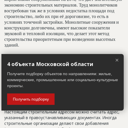
экономию строительных материалов. Труд монолитчиков
востребован так же в условиях недостатка площади под
строительство, либо их при её дороговизне, то есть в
условиях точечной застройки. Монолитные сооружения и
конструкции долговечны, имеют высокие показатели
звуковой и тепловой изоляции, что делает этот метод
строительства приоритетным при возведении высотных
зданий.
×
Адрес строительный
4 объекта Московской области
Адрес пятна застройки, употребляется в качестве
Получите подборку объектов по направлениям: жилые,
официального адреса дома до окончания строительства,
коммерческие, промышленные или социально-культурные
когда дому присваивают почтовый адрес. Строительный
проекты.
адрес обычно состоит из трех частей: названия
строительного района (возможно, улицы), номера квартала
Получить подборку
(не обязательно) и корпуса (владения).
Настоящим строительным адресом можно считать адрес,
указанный в правоустанавливающих документах. Иногда
строительные организации делают свои добавления