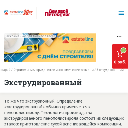
РЕКЛАМА • АО "ДП БИЗНЕС ПРЕСС"
0
0 руб.
оссарий
Строительные, юридические и экономические термины
Экструдированный
О проекте
Экструдированный
Горячие объекты
То же что экструзионный. Определение
База строящихся объектов
«экструдированный» обычно применяется к
Инвестпроекты
пенополистиролу. Технология производства
экструдированного пенополистирола состоит из следующих
Глоссарий
этапов: приготовление сухой вспенивающейся композиции,