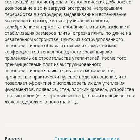
состоящей из полистирола и технологических добавок; ее
Новости
дозирование в зону загрузки экструдера; непрерывная
переработка в экструдере; выдавливание и вспенивание
Платные услуги
материала на выходе из экструзионной головки;
калибрование и термостатирование плиты; охлаждение и
Пресс-релизы
стабилизация размеров плиты; отрезка плиты по длине на
резательном устройстве. Плиты из экструдированного
Правила работы
пенополистирола обладают одним из самых низких
Контакты
коэффициентов теплопроводности среди широко
применяемых в строительстве утеплителей. Кроме того,
Личный кабинет
преимуществами плит из экструдированного
пенополистирола являются высокая механическая
прочность и практически нулевое водопоглощение, что
позволяет эффективно использовать их для утепления
фундаментов, подвалов, стен, плоских кровель, устройства
теплых полов (в т.ч. промышленных), теплоизоляции авто- и
железнодорожного полотна и т.д.
Раздел
Строительные, юридические и