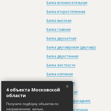
Балка вспомогательная
Балка второстепенная
Балка высокая
Балка главная
Балка двускатная
Балка двутавровая (двутавр)
Балка двухстенная
Балка жесткости
Балка клёпаная
Балка коньковая
×
4 объекта Московской
Балка коробчатая
области
Балка крайняя (фасадная)
Получите подборку объектов по
направлениям: жилые,
Балка на упругих опорах