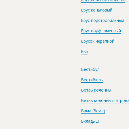
Брус коньковый
Брус подстропильный
Брус подферменный
Брусок черепной
Бык
Вестибул
Вестибюль
Ветвь колонны
Ветвь колонны шатров
Вима (бема)
Вкладыш