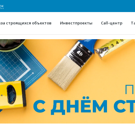
ок
аза строящихся объектов
Инвестпроекты
Call-центр
Т
О проекте
Конкурентные преимуще
Отзывы
Горячие объек
Глоссарий
Новости