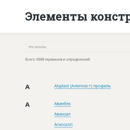
Элементы конст
Всего 3898 терминов и определений
A
Aluplast (Алюпласт) профиль
А
Аванбек
Аванзал
Агиоскоп