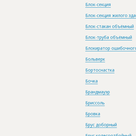
Блок-секция
Блок-секция жилого зд
Блок-стакан объёмный
Блок-труба объёмный
Блокиратор ошибочног
Больверк
Бортоснастка
Бочка
Брандмауэр
Бриссоль
Бровка
Брус доборный
Брус колесоотбойный