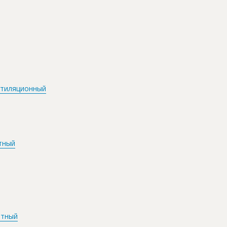
нтиляционный
тный
нтный