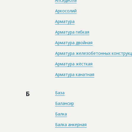
Апсидиола
Аркосолий
Арматура
Арматура гибкая
Арматура двойная
Арматура железобетонных конструк
Арматура жёсткая
Арматура канатная
Б
База
Балансир
Балка
Балка анкерная