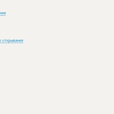
ания
о открывания