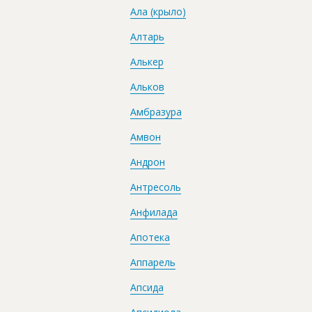
Ала (крыло)
Алтарь
Алькер
Альков
Амбразура
Амвон
Андрон
Антресоль
Анфилада
Апотека
Аппарель
Апсида