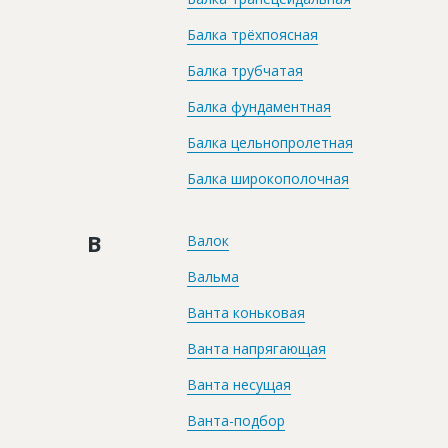
Балка трёхпоясная
Балка трубчатая
Балка фундаментная
Балка цельнопролетная
Балка широкополочная
В
Валок
Вальма
Ванта коньковая
Ванта напрягающая
Ванта несущая
Ванта-подбор