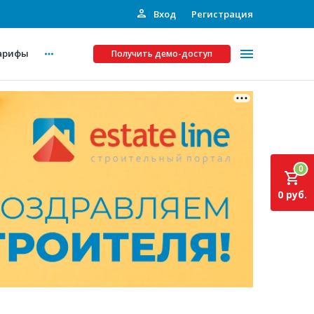
Вход
Регистрация
арифы
Получить демо-доступ
Платные услуги
ства
Рекламодателям
0
Call-центр
0 руб.
Инвестпроекты
ты
Подписка на Базу
Пресс-релизы
Правила работы