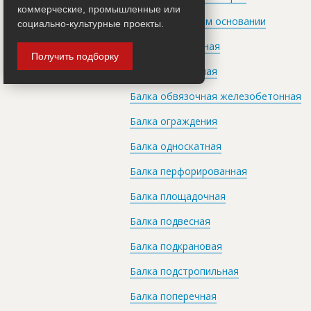
коммерческие, промышленные или
Балка на упругом основании
социально-культурные проекты.
Балка неразрезная
Получить подборку
Балка обвязочная
Балка обвязочная железобетонная
Балка ограждения
Балка односкатная
Балка перфорированная
Балка площадочная
Балка подвесная
Балка подкрановая
Балка подстропильная
Балка поперечная