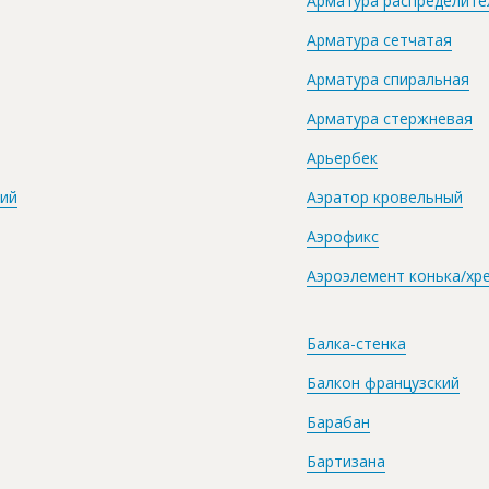
Арматура распределите
Арматура сетчатая
Арматура спиральная
Арматура стержневая
Арьербек
ций
Аэратор кровельный
Аэрофикс
Аэроэлемент конька/хр
Балка-стенка
Балкон французский
Барабан
Бартизана