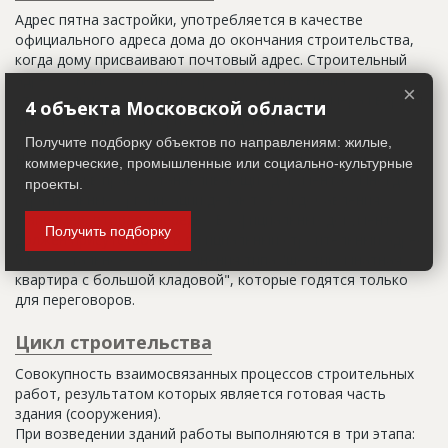
Адрес пятна застройки, употребляется в качестве
официального адреса дома до окончания строительства,
когда дому присваивают почтовый адрес. Строительный
адрес обычно состоит из трех частей: названия
×
строительного района (возможно, улицы), номера квартала
4 объекта Московской области
(не обязательно) и корпуса (владения).
Получите подборку объектов по направлениям: жилые,
Настоящим строительным адресом можно считать адрес,
коммерческие, промышленные или социально-культурные
указанный в правоустанавливающих документах. Иногда
проекты.
строительные организации делают свои добавления
(например, вторая очередь). В официальных документах
Получить подборку
должен присутствовать официальный строительный адрес,
а все остальное - это уточнения типа "шестикомнатная
квартира с большой кладовой", которые годятся только
для переговоров.
Цикл строительства
Совокупность взаимосвязанных процессов строительных
работ, результатом которых является готовая часть
здания (сооружения).
При возведении зданий работы выполняются в три этапа: