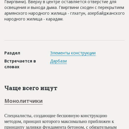
Гвиргвини). Вверху в центре оставляется отверстие для
Новости
освещения и выхода дыма. Гвиргвини сходен с перекрытием
армянского народного жилища - глхатун, азербайджанского
Платные услуги
народного жилища - карадам.
Пресс-релизы
Правила работы
Контакты
Раздел
Элементы конструкции
Личный кабинет
Встречается в
Дарбази
словах
Чаще всего ищут
Монолитчики
Специалисты, создающие бесшовную конструкцию
методом, принцип которого максимально приближен к
принципу заливки фундамента бетоном, с обязательным