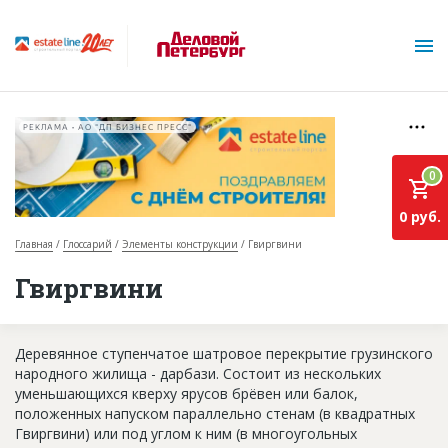
РЕКЛАМА • АО "ДП БИЗНЕС ПРЕСС"
0
0 руб.
Главная
Глоссарий
Элементы конструкции
Гвиргвини
О проекте
Гвиргвини
Горячие объекты
Деревянное ступенчатое шатровое перекрытие грузинского
База строящихся объектов
народного жилища - дарбази. Состоит из нескольких
Инвестпроекты
уменьшающихся кверху ярусов брёвен или балок,
положенных напуском параллельно стенам (в квадратных
Глоссарий
Гвиргвини) или под углом к ним (в многоугольных