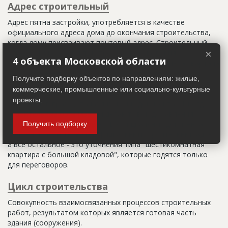
Адрес строительный
Адрес пятна застройки, употребляется в качестве
официального адреса дома до окончания строительства,
когда дому присваивают почтовый адрес. Строительный
адрес обычно состоит из трех частей: названия
×
4 объекта Московской области
строительного района (возможно, улицы), номера квартала
(не обязательно) и корпуса (владения).
Получите подборку объектов по направлениям: жилые,
коммерческие, промышленные или социально-культурные
Настоящим строительным адресом можно считать адрес,
проекты.
указанный в правоустанавливающих документах. Иногда
строительные организации делают свои добавления
(например, вторая очередь). В официальных документах
Получить подборку
должен присутствовать официальный строительный адрес,
а все остальное - это уточнения типа "шестикомнатная
квартира с большой кладовой", которые годятся только
для переговоров.
Цикл строительства
Совокупность взаимосвязанных процессов строительных
работ, результатом которых является готовая часть
здания (сооружения).