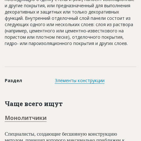
Новости
и другие покрытия, или предназначенный для выполнения
декоративных и защитных или только декоративных
Платные услуги
функций. Внутренний отделочный слой панели состоит из
следующих одного или нескольких слоев: слоя из раствора
Пресс-релизы
(например, цементного или цементно-известкового на
пористом или плотном песке), отделочного покрытия,
Правила работы
гидро- или пароизоляционного покрытия и других слоев.
Контакты
Личный кабинет
Раздел
Элементы конструкции
Чаще всего ищут
Монолитчики
Специалисты, создающие бесшовную конструкцию
методом, принцип которого максимально приближен к