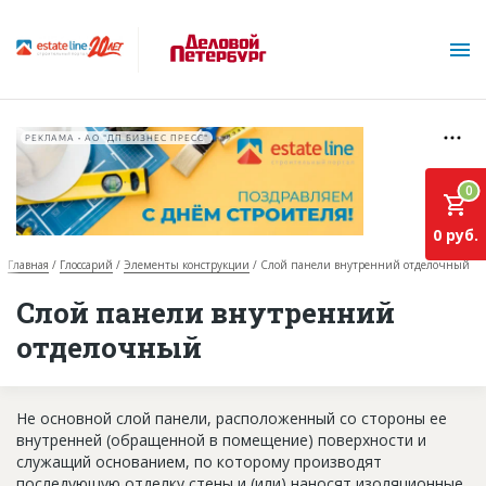
РЕКЛАМА • АО "ДП БИЗНЕС ПРЕСС"
0
0 руб.
Главная
Глоссарий
Элементы конструкции
Слой панели внутренний отделочный
О проекте
Слой панели внутренний
отделочный
Горячие объекты
База строящихся объектов
Не основной слой панели, расположенный со стороны ее
Инвестпроекты
внутренней (обращенной в помещение) поверхности и
служащий основанием, по которому производят
Глоссарий
последующую отделку стены и (или) наносят изоляционные