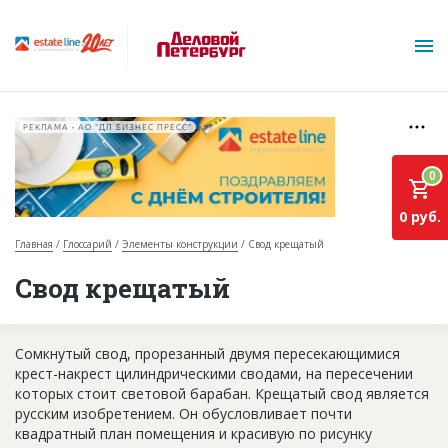
РЕКЛАМА • АО "ДП БИЗНЕС ПРЕСС"
0
0 руб.
Главная
Глоссарий
Элементы конструкции
Свод крещатый
О проекте
Свод крещатый
Горячие объекты
Сомкнутый свод, прорезанный двумя пересекающимися
База строящихся объектов
крест-накрест цилиндрическими сводами, на пересечении
Инвестпроекты
которых стоит световой барабан. Крещатый свод является
русским изобретением. Он обусловливает почти
Глоссарий
квадратный план помещения и красивую по рисунку