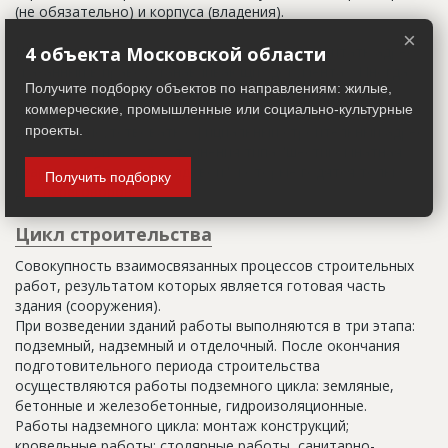
(не обязательно) и корпуса (владения).
×
Настоящим строительным адресом можно считать адрес,
4 объекта Московской области
указанный в правоустанавливающих документах. Иногда
Получите подборку объектов по направлениям: жилые,
строительные организации делают свои добавления
коммерческие, промышленные или социально-культурные
(например, вторая очередь). В официальных документах
должен присутствовать официальный строительный адрес,
проекты.
а все остальное - это уточнения типа "шестикомнатная
квартира с большой кладовой", которые годятся только
Получить подборку
для переговоров.
Цикл строительства
Совокупность взаимосвязанных процессов строительных
работ, результатом которых является готовая часть
здания (сооружения).
При возведении зданий работы выполняются в три этапа:
подземный, надземный и отделочный. После окончания
подготовительного периода строительства
осуществляются работы подземного цикла: земляные,
бетонные и железобетонные, гидроизоляционные.
Работы надземного цикла: монтаж конструкций;
кровельные работы; столярные работы, санитарно-