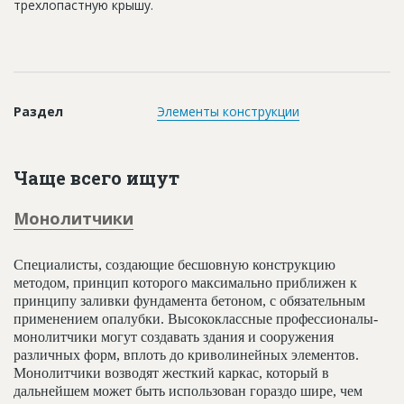
трехлопастную крышу.
Новости
Платные услуги
Пресс-релизы
Раздел
Элементы конструкции
Правила работы
Контакты
Чаще всего ищут
Личный кабинет
Монолитчики
Специалисты, создающие бесшовную конструкцию
методом, принцип которого максимально приближен к
принципу заливки фундамента бетоном, с обязательным
применением опалубки. Высококлассные профессионалы-
монолитчики могут создавать здания и сооружения
различных форм, вплоть до криволинейных элементов.
Монолитчики возводят жесткий каркас, который в
дальнейшем может быть использован гораздо шире, чем