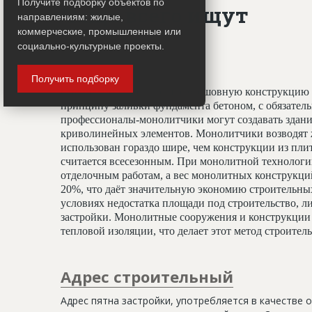
Получите подборку объектов по
Чаще всего ищут
направлениям: жилые,
коммерческие, промышленные или
социально-культурные проекты.
Монолитчики
Получить подборку
Специалисты, создающие бесшовную конструкцию 
принципу заливки фундамента бетоном, с обязате
профессионалы-монолитчики могут создавать здани
криволинейных элементов. Монолитчики возводят 
использован гораздо шире, чем конструкции из пли
считается всесезонным. При монолитной технологи
отделочным работам, а вес монолитных конструкц
20%, что даёт значительную экономию строительных
условиях недостатка площади под строительство, ли
застройки. Монолитные сооружения и конструкции 
тепловой изоляции, что делает этот метод строите
Адрес строительный
Адрес пятна застройки, употребляется в качестве 