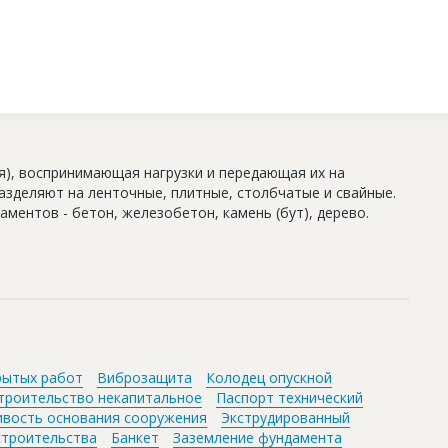
я), воспринимающая нагрузки и передающая их на
азделяют на ленточные, плитные, столбчатые и свайные.
ментов - бетон, железобетон, камень (бут), дерево.
рытых работ
Виброзащита
Колодец опускной
троительство некапитальное
Паспорт технический
ивость основания сооружения
Экструдированный
строительства
Банкет
Заземление фундамента