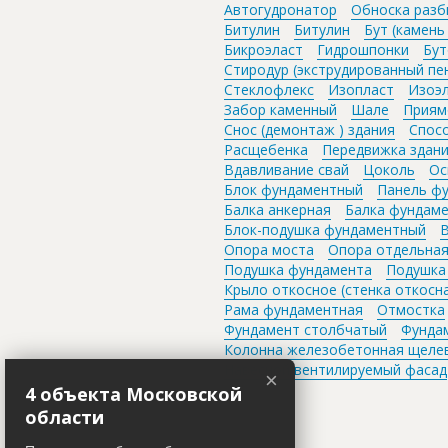
Автогудронатор
Обноска разб
Битулин
Битулин
Бут (камень
Бикроэласт
Гидрошпонки
Бут
Стиродур (экструдированный пе
Стеклофлекс
Изопласт
Изоэ
Забор каменный
Шале
Приям
Снос (демонтаж ) здания
Спос
Расщебенка
Передвижка здан
Вдавливание свай
Цоколь
Ос
Блок фундаментный
Панель ф
Балка анкерная
Балка фундам
Блок-подушка фундаментный
В
Опора моста
Опора отдельна
Подушка фундамента
Подушка
Крыло откосное (стенка откосн
Рама фундаментная
Отмостка
Фундамент столбчатый
Фунда
Колонна железобетонная щеле
Навесной вентилируемый фасад
×
4 объекта Московской
области