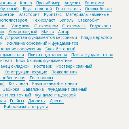
ивочная
Копер
Прогибомер
Андезит
Линокром
 бутовый)
Брус тепловой
Геотекстиль
Опилкобетон
обетон
Эластобит
Рубитэкс
Материалы каменные
нополистерол)
Техноэласт
Биполь
Стеклобит
ласт
Унифлекс
Стеклокром
Стекломаст
Гидрокров
ок
Дом доходный
Мачта
Ангар
об устройства фундаментов кессонный
Кладка враспор
ий
Усиление оснований и фундаментов
нование сооружения
Блок бетонный
ундаментная
Плита подколонная
Плита фундаментная
ентная
Блок-башмак фундаментный
енец окладной
Ростверк
Ростверк свайный
я
Конструкции несущие
Подколонник
 щебеночная
Тело опоры
ая)
Котлован
Рама железобетонная
Забирка
Завалинка
Фундамент свайный
мент ленточный
Фундамент щелевой
вая
Гнейсы
Диориты
Дресва
Вибровязкость грунта