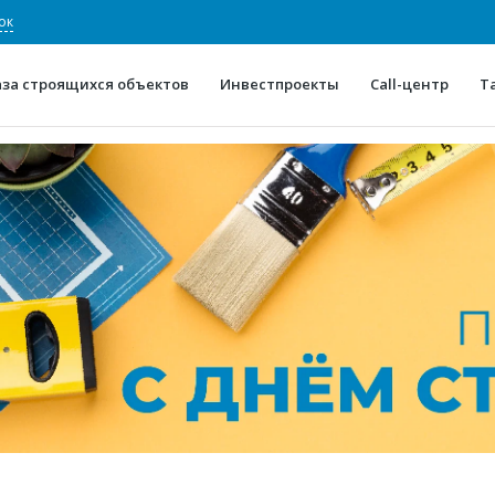
ок
аза строящихся объектов
Инвестпроекты
Call-центр
Т
О проекте
Конкурентные преимуще
Отзывы
Горячие объек
Глоссарий
Новости