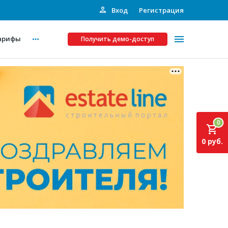
Вход
Регистрация
арифы
Получить демо-доступ
Платные услуги
ства
Рекламодателям
0
Call-центр
0 руб.
Инвестпроекты
ты
Подписка на Базу
Пресс-релизы
Правила работы