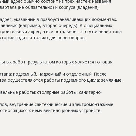
ный адрес обычно состоит из трех частей: названия
артала (не обязательно) и корпуса (владения).
дрес, указанный в правоустанавливающих документах.
авления (например, вторая очередь). В официальных
роительный адрес, а все остальное - это уточнения типа
оторые годятся только для переговоров.
льных работ, результатом которых является готовая
этапа: подземный, надземный и отделочный. После
тва осуществляются работы подземного цикла: земляные,
овельные работы; столярные работы, санитарно-
олов, внутренние сантехнические и электромонтажные
относящихся к нему вентиляционных устройств.