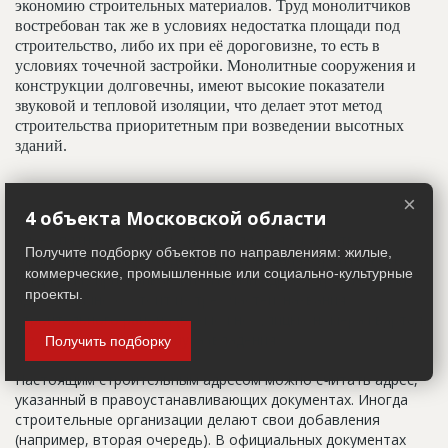
экономию строительных материалов. Труд монолитчиков
востребован так же в условиях недостатка площади под
строительство, либо их при её дороговизне, то есть в
условиях точечной застройки. Монолитные сооружения и
конструкции долговечны, имеют высокие показатели
звуковой и тепловой изоляции, что делает этот метод
строительства приоритетным при возведении высотных
зданий.
×
Адрес строительный
4 объекта Московской области
Адрес пятна застройки, употребляется в качестве
Получите подборку объектов по направлениям: жилые,
официального адреса дома до окончания строительства,
коммерческие, промышленные или социально-культурные
когда дому присваивают почтовый адрес. Строительный
проекты.
адрес обычно состоит из трех частей: названия
строительного района (возможно, улицы), номера квартала
(не обязательно) и корпуса (владения).
Получить подборку
Настоящим строительным адресом можно считать адрес,
указанный в правоустанавливающих документах. Иногда
строительные организации делают свои добавления
(например, вторая очередь). В официальных документах