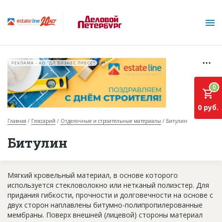
РЕКЛАМА • АО "ДП БИЗНЕС ПРЕСС"
0
0 руб.
Главная
Глоссарий
Отделочные и строительные материалы
Битулин
О проекте
Битулин
Горячие объекты
Мягкий кровельный материал, в основе которого
База строящихся объектов
используется стекловолокно или нетканый полиэстер. Для
Инвестпроекты
придания гибкости, прочности и долговечности на основе с
двух сторон наплавлены битумно-полипропилерованные
Глоссарий
мембраны. Поверх внешней (лицевой) стороны материал