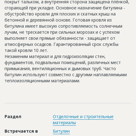
покрыт тальком, а внутренняя сторона защищена плёнкой,
Новости
сгорающей при укладке. Основное назначение битулина -
обустройство кровли для плоских и скатных крыш на
Платные услуги
бетонной и деревянной основе. Готовая кровля из
битулина имеет высокую сопротивляемость солнечным
Пресс-релизы
лучам, не трескается при сильных морозах и с успехом
выполняет свои прямые обязанности - защищает от
Правила работы
атмосферных осадков. Гарантированный срок службы
Контакты
такой кровли 10 лет.
Незаменим материал и для гидроизоляции стен,
Личный кабинет
фундаментов, подвальных помещений, различных мест
примыкания, вентиляционных и дымовых труб. Часто
битулин используют совместно с другими наплавляемыми
теплоизоляционными материалами.
Раздел
Отделочные и строительные
материалы
Встречается в
Битулин