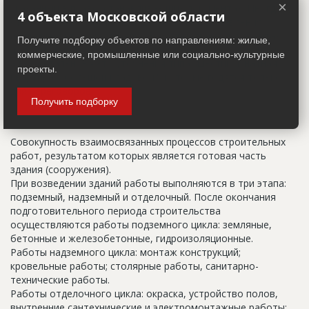
×
указанный в правоустанавливающих документах. Иногда
4 объекта Московской области
строительные организации делают свои добавления
(например, вторая очередь). В официальных документах
Получите подборку объектов по направлениям: жилые,
должен присутствовать официальный строительный адрес,
коммерческие, промышленные или социально-культурные
а все остальное - это уточнения типа "шестикомнатная
проекты.
квартира с большой кладовой", которые годятся только
для переговоров.
Получить подборку
Цикл строительства
Совокупность взаимосвязанных процессов строительных
работ, результатом которых является готовая часть
здания (сооружения).
При возведении зданий работы выполняются в три этапа:
подземный, надземный и отделочный. После окончания
подготовительного периода строительства
осуществляются работы подземного цикла: земляные,
бетонные и железобетонные, гидроизоляционные.
Работы надземного цикла: монтаж конструкций;
кровельные работы; столярные работы, санитарно-
технические работы.
Работы отделочного цикла: окраска, устройство полов,
внутренние сантехнические и электромонтажные работы;