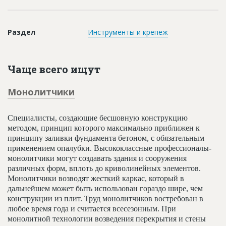
Новости
Платные услуги
Раздел
Инструменты и крепеж
Пресс-релизы
Правила работы
Чаще всего ищут
Контакты
Монолитчики
Личный кабинет
Специалисты, создающие бесшовную конструкцию
методом, принцип которого максимально приближен к
принципу заливки фундамента бетоном, с обязательным
применением опалубки. Высококлассные профессионалы-
монолитчики могут создавать здания и сооружения
различных форм, вплоть до криволинейных элементов.
Монолитчики возводят жесткий каркас, который в
дальнейшем может быть использован гораздо шире, чем
конструкции из плит. Труд монолитчиков востребован в
любое время года и считается всесезонным. При
монолитной технологии возведения перекрытия и стены