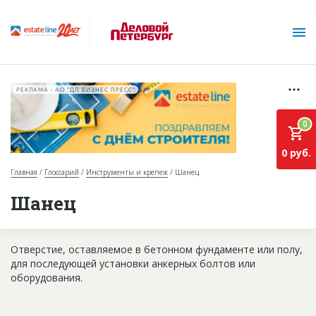
РЕКЛАМА • АО "ДП БИЗНЕС ПРЕСС"
0
0 руб.
Главная
Глоссарий
Инструменты и крепеж
Шанец
О проекте
Шанец
Горячие объекты
Отверстие, оставляемое в бетонном фундаменте или полу,
База строящихся объектов
для последующей установки анкерных болтов или
Инвестпроекты
оборудования.
Глоссарий