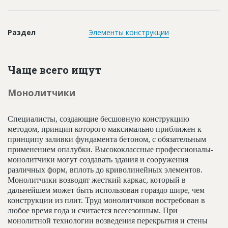
Новости
Платные услуги
Раздел
Элементы конструкции
Пресс-релизы
Правила работы
Чаще всего ищут
Контакты
Монолитчики
Личный кабинет
Специалисты, создающие бесшовную конструкцию
методом, принцип которого максимально приближен к
принципу заливки фундамента бетоном, с обязательным
применением опалубки. Высококлассные профессионалы-
монолитчики могут создавать здания и сооружения
различных форм, вплоть до криволинейных элементов.
Монолитчики возводят жесткий каркас, который в
дальнейшем может быть использован гораздо шире, чем
конструкции из плит. Труд монолитчиков востребован в
любое время года и считается всесезонным. При
монолитной технологии возведения перекрытия и стены