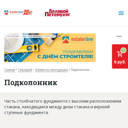
РЕКЛАМА • АО "ДП БИЗНЕС ПРЕСС"
0
0 руб.
Главная
Глоссарий
Элементы конструкции
Подколонник
О проекте
Подколонник
Горячие объекты
Часть столбчатого фундамента с высоким расположением
База строящихся объектов
стакана, находящаяся между дном стакана и верхней
Инвестпроекты
ступенью фундамента.
Глоссарий