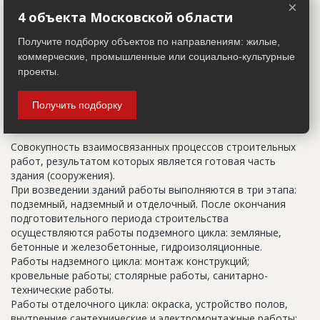
×
указанный в правоустанавливающих документах. Иногда
4 объекта Московской области
строительные организации делают свои добавления
(например, вторая очередь). В официальных документах
Получите подборку объектов по направлениям: жилые,
должен присутствовать официальный строительный адрес,
коммерческие, промышленные или социально-культурные
а все остальное - это уточнения типа "шестикомнатная
проекты.
квартира с большой кладовой", которые годятся только
для переговоров.
Получить подборку
Цикл строительства
Совокупность взаимосвязанных процессов строительных
работ, результатом которых является готовая часть
здания (сооружения).
При возведении зданий работы выполняются в три этапа:
подземный, надземный и отделочный. После окончания
подготовительного периода строительства
осуществляются работы подземного цикла: земляные,
бетонные и железобетонные, гидроизоляционные.
Работы надземного цикла: монтаж конструкций;
кровельные работы; столярные работы, санитарно-
технические работы.
Работы отделочного цикла: окраска, устройство полов,
внутренние сантехнические и электромонтажные работы;