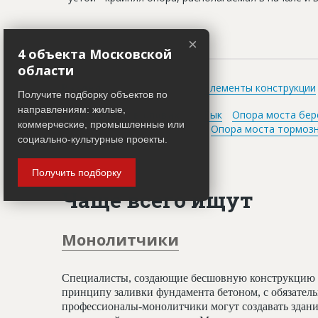
×
4 объекта Московской
области
Раздел
Элементы конструкции
Получите подборку объектов по
направлениям: жилые,
Встречается в словах
Бык
Опора моста бер
коммерческие, промышленные или
Опора моста тормоз
социально-культурные проекты.
Получить подборку
Чаще всего ищут
Монолитчики
Специалисты, создающие бесшовную конструкцию 
принципу заливки фундамента бетоном, с обязате
профессионалы-монолитчики могут создавать здани