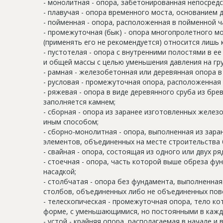
- монолитная - опора, забетонированная непосредс
- плавучая - опора временного моста, основанием 
- пойменная - опора, расположенная в пойменной ча
- промежуточная (бык) - опора многопролетного м
(применять его не рекомендуется) относится лишь
- пустотелая - опора с внутренними полостями в е
и общей массы с целью уменьшения давления на гру
- рамная - железобетонная или деревянная опора в
- русловая - промежуточная опора, расположенная в 
- ряжевая - опора в виде деревянного сруба из бре
заполняется камнем;
- сборная - опора из заранее изготовленных желе
иным способом;
- сборно-монолитная - опора, выполненная из зар
элементов, объединенных на месте строительства
- свайная - опора, состоящая из одного или двух р
- стоечная - опора, часть которой выше обреза фу
насадкой;
- столбчатая - опора без фундамента, выполненная
столбов, объединенных либо не объединенных пове
- телескопическая - промежуточная опора, тело ко
форме, с уменьшающимися, но постоянными в кажд
- устой - крайняя опора, располагаемая в начале и 