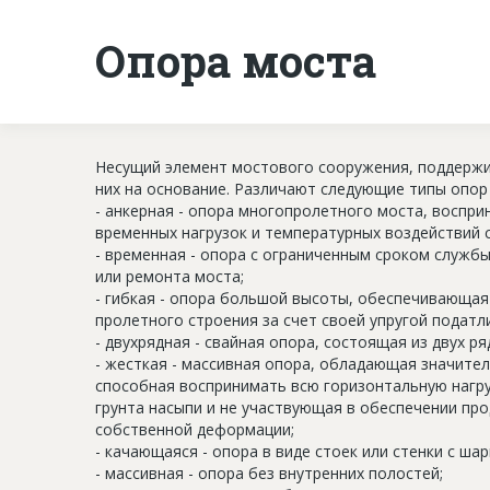
Опора моста
Несущий элемент мостового сооружения, поддержи
них на основание. Различают следующие типы опор
- анкерная - опора многопролетного моста, воспр
временных нагрузок и температурных воздействий с
- временная - опора с ограниченным сроком службы
или ремонта моста;
- гибкая - опора большой высоты, обеспечивающа
пролетного строения за счет своей упругой податл
- двухрядная - свайная опора, состоящая из двух р
- жесткая - массивная опора, обладающая значите
способная воспринимать всю горизонтальную нагру
грунта насыпи и не участвующая в обеспечении пр
собственной деформации;
- качающаяся - опора в виде стоек или стенки с ша
- массивная - опора без внутренних полостей;