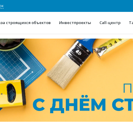
ок
аза строящихся объектов
Инвестпроекты
Call-центр
Т
О проекте
Конкурентные преимуще
Отзывы
Горячие объек
Глоссарий
Новости