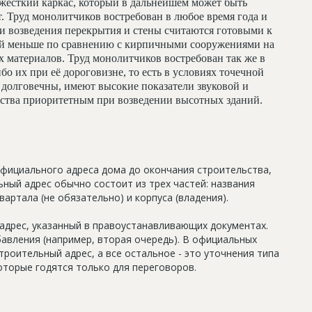
жесткий каркас, который в дальнейшем может быть
т. Труд монолитчиков востребован в любое время года и
и возведения перекрытия и стены считаются готовыми к
ий меньше по сравнению с кирпичными сооружениями на
 материалов. Труд монолитчиков востребован так же в
бо их при её дороговизне, то есть в условиях точечной
долговечны, имеют высокие показатели звуковой и
льства приоритетным при возведении высотных зданий.
официального адреса дома до окончания строительства,
ный адрес обычно состоит из трех частей: названия
артала (не обязательно) и корпуса (владения).
дрес, указанный в правоустанавливающих документах.
авления (например, вторая очередь). В официальных
роительный адрес, а все остальное - это уточнения типа
оторые годятся только для переговоров.