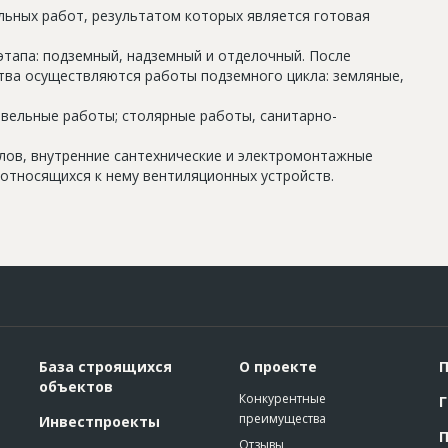
льных работ, результатом которых является готовая
этапа: подземный, надземный и отделочный. После
тва осуществляются работы подземного цикла: земляные,
овельные работы; столярные работы, санитарно-
олов, внутренние сантехнические и электромонтажные
относящихся к нему вентиляционных устройств.
База строящихся
О проекте
П
объектов
Конкурентные
Г
преимущества
Инвестпроекты
П
Отзывы