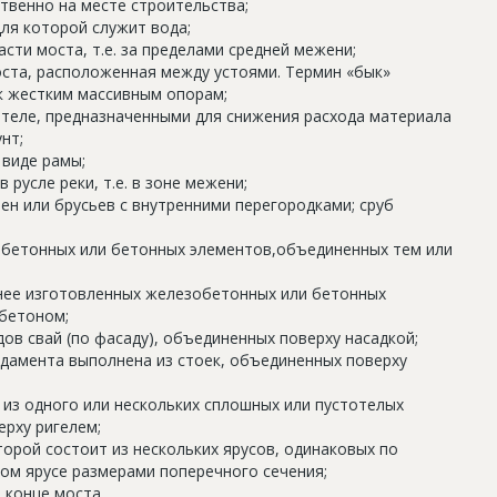
твенно на месте строительства;
для которой служит вода;
сти моста, т.е. за пределами средней межени;
оста, расположенная между устоями. Термин «бык»
 к жестким массивным опорам;
е теле, предназначенными для снижения расхода материала
нт;
 виде рамы;
русле реки, т.е. в зоне межени;
вен или брусьев с внутренними перегородками; сруб
зобетонных или бетонных элементов,объединенных тем или
анее изготовленных железобетонных или бетонных
 бетоном;
ядов свай (по фасаду), объединенных поверху насадкой;
ндамента выполнена из стоек, объединенных поверху
 из одного или нескольких сплошных или пустотелых
рху ригелем;
торой состоит из нескольких ярусов, одинаковых по
ом ярусе размерами поперечного сечения;
в конце моста.