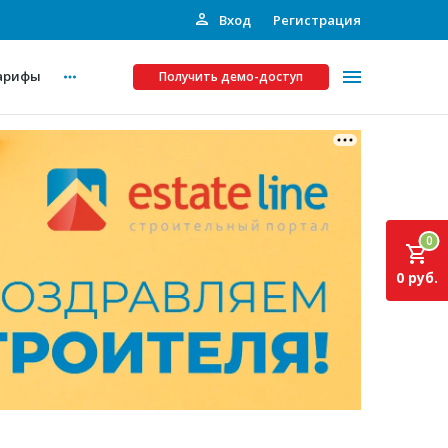
Вход
Регистрация
арифы
Получить демо-доступ
Платные услуги
ства
Рекламодателям
0
Call-центр
0 руб.
Инвестпроекты
ты
Подписка на Базу
Пресс-релизы
Правила работы