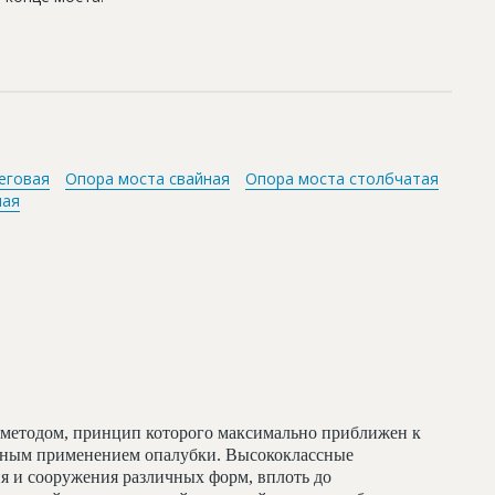
еговая
Опора моста свайная
Опора моста столбчатая
ная
методом, принцип которого максимально приближен к
льным применением опалубки. Высококлассные
я и сооружения различных форм, вплоть до