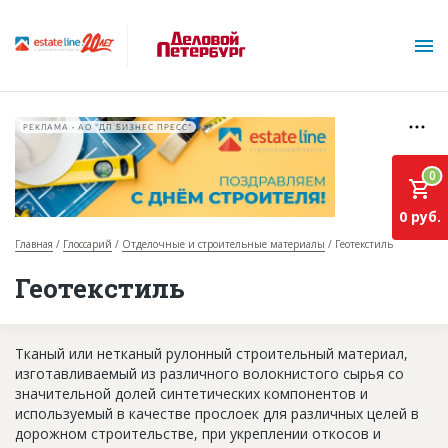
РЕКЛАМА • АО "ДП БИЗНЕС ПРЕСС"
0
0 руб.
Главная
Глоссарий
Отделочные и строительные материалы
Геотекстиль
О проекте
Геотекстиль
Горячие объекты
Тканый или нетканый рулонный строительный материал,
База строящихся объектов
изготавливаемый из различного волокнистого сырья со
Инвестпроекты
значительной долей синтетических компонентов и
используемый в качестве прослоек для различных целей в
Глоссарий
дорожном строительстве, при укреплении откосов и