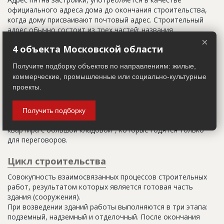
официального адреса дома до окончания строительства,
когда дому присваивают почтовый адрес. Строительный
адрес обычно состоит из трех частей: названия
строительного района (возможно, улицы), номера квартала
×
4 объекта Московской области
(не обязательно) и корпуса (владения).
Получите подборку объектов по направлениям: жилые,
Настоящим строительным адресом можно считать адрес,
коммерческие, промышленные или социально-культурные
указанный в правоустанавливающих документах. Иногда
проекты.
строительные организации делают свои добавления
(например, вторая очередь). В официальных документах
должен присутствовать официальный строительный адрес,
Получить подборку
а все остальное - это уточнения типа "шестикомнатная
квартира с большой кладовой", которые годятся только
для переговоров.
Цикл строительства
Совокупность взаимосвязанных процессов строительных
работ, результатом которых является готовая часть
здания (сооружения).
При возведении зданий работы выполняются в три этапа:
подземный, надземный и отделочный. После окончания