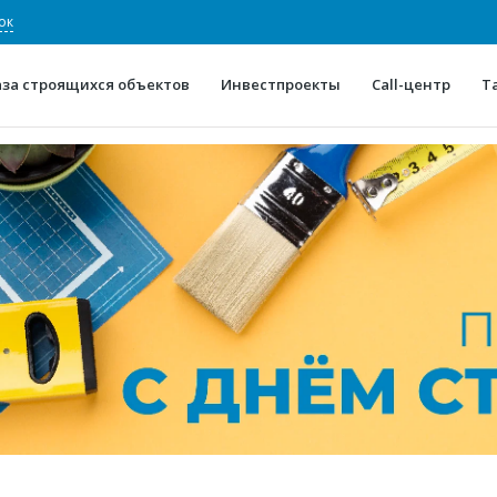
ок
аза строящихся объектов
Инвестпроекты
Call-центр
Т
О проекте
Конкурентные преимуще
Отзывы
Горячие объек
Глоссарий
Новости