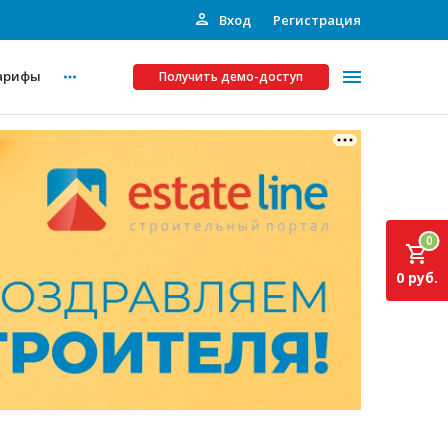
Вход
Регистрация
арифы
Получить демо-доступ
Платные услуги
ства
Рекламодателям
0
Call-центр
0 руб.
Инвестпроекты
ты
Подписка на Базу
Пресс-релизы
Правила работы