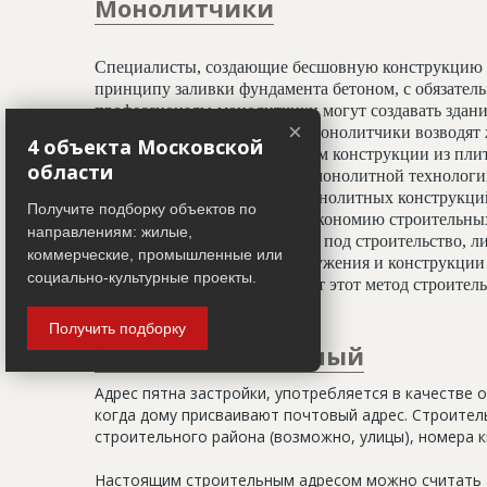
Монолитчики
Специалисты, создающие бесшовную конструкцию 
принципу заливки фундамента бетоном, с обязате
профессионалы-монолитчики могут создавать здани
×
криволинейных элементов. Монолитчики возводят 
4 объекта Московской
использован гораздо шире, чем конструкции из пли
области
считается всесезонным. При монолитной технологи
отделочным работам, а вес монолитных конструкц
Получите подборку объектов по
20%, что даёт значительную экономию строительных
направлениям: жилые,
условиях недостатка площади под строительство, ли
коммерческие, промышленные или
застройки. Монолитные сооружения и конструкции 
социально-культурные проекты.
тепловой изоляции, что делает этот метод строите
Получить подборку
Адрес строительный
Адрес пятна застройки, употребляется в качестве 
когда дому присваивают почтовый адрес. Строитель
строительного района (возможно, улицы), номера кв
Настоящим строительным адресом можно считать а