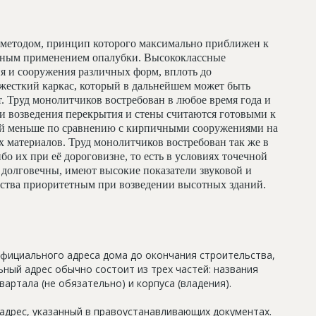
методом, принцип которого максимально приближен к
льным применением опалубки. Высококлассные
я и сооружения различных форм, вплоть до
жесткий каркас, который в дальнейшем может быть
т. Труд монолитчиков востребован в любое время года и
и возведения перекрытия и стены считаются готовыми к
ий меньше по сравнению с кирпичными сооружениями на
 материалов. Труд монолитчиков востребован так же в
бо их при её дороговизне, то есть в условиях точечной
долговечны, имеют высокие показатели звуковой и
льства приоритетным при возведении высотных зданий.
официального адреса дома до окончания строительства,
ный адрес обычно состоит из трех частей: названия
артала (не обязательно) и корпуса (владения).
дрес, указанный в правоустанавливающих документах.