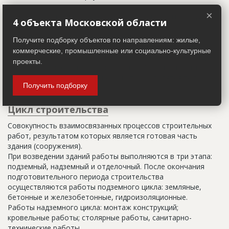
×
Настоящим строительным адресом можно считать адрес,
4 объекта Московской области
указанный в правоустанавливающих документах. Иногда
строительные организации делают свои добавления
Получите подборку объектов по направлениям: жилые,
(например, вторая очередь). В официальных документах
коммерческие, промышленные или социально-культурные
должен присутствовать официальный строительный адрес,
проекты.
а все остальное - это уточнения типа "шестикомнатная
квартира с большой кладовой", которые годятся только
Получить подборку
для переговоров.
Цикл строительства
Совокупность взаимосвязанных процессов строительных
работ, результатом которых является готовая часть
здания (сооружения).
При возведении зданий работы выполняются в три этапа:
подземный, надземный и отделочный. После окончания
подготовительного периода строительства
осуществляются работы подземного цикла: земляные,
бетонные и железобетонные, гидроизоляционные.
Работы надземного цикла: монтаж конструкций;
кровельные работы; столярные работы, санитарно-
технические работы.