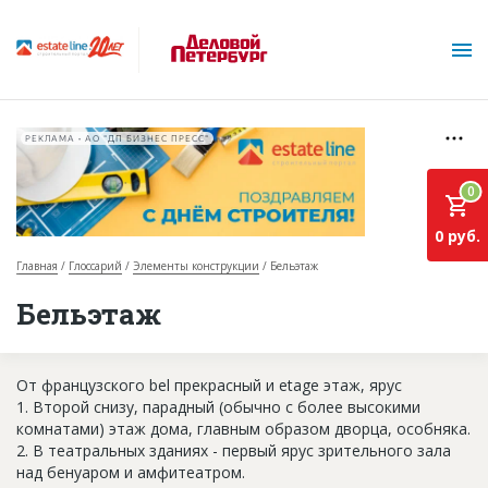
РЕКЛАМА • АО "ДП БИЗНЕС ПРЕСС"
0
0 руб.
Главная
Глоссарий
Элементы конструкции
Бельэтаж
О проекте
Бельэтаж
Горячие объекты
От французского bel прекрасный и etage этаж, ярус
База строящихся объектов
1. Второй снизу, парадный (обычно с более высокими
Инвестпроекты
комнатами) этаж дома, главным образом дворца, особняка.
2. В театральных зданиях - первый ярус зрительного зала
Глоссарий
над бенуаром и амфитеатром.