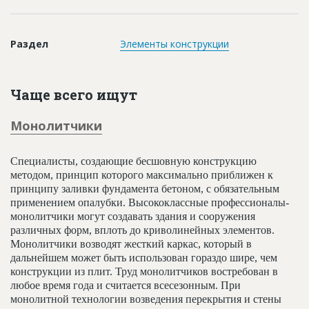
Новости
Платные услуги
Раздел
Элементы конструкции
Пресс-релизы
Правила работы
Чаще всего ищут
Контакты
Монолитчики
Личный кабинет
Специалисты, создающие бесшовную конструкцию
методом, принцип которого максимально приближен к
принципу заливки фундамента бетоном, с обязательным
применением опалубки. Высококлассные профессионалы-
монолитчики могут создавать здания и сооружения
различных форм, вплоть до криволинейных элементов.
Монолитчики возводят жесткий каркас, который в
дальнейшем может быть использован гораздо шире, чем
конструкции из плит. Труд монолитчиков востребован в
любое время года и считается всесезонным. При
монолитной технологии возведения перекрытия и стены