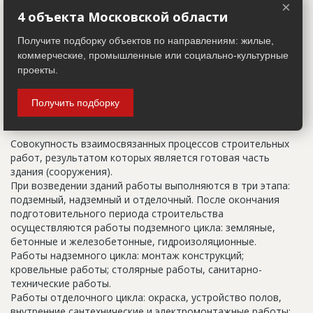
×
указанный в правоустанавливающих документах. Иногда
4 объекта Московской области
строительные организации делают свои добавления
(например, вторая очередь). В официальных документах
Получите подборку объектов по направлениям: жилые,
должен присутствовать официальный строительный адрес,
коммерческие, промышленные или социально-культурные
а все остальное - это уточнения типа "шестикомнатная
проекты.
квартира с большой кладовой", которые годятся только
для переговоров.
Получить подборку
Цикл строительства
Совокупность взаимосвязанных процессов строительных
работ, результатом которых является готовая часть
здания (сооружения).
При возведении зданий работы выполняются в три этапа:
подземный, надземный и отделочный. После окончания
подготовительного периода строительства
осуществляются работы подземного цикла: земляные,
бетонные и железобетонные, гидроизоляционные.
Работы надземного цикла: монтаж конструкций;
кровельные работы; столярные работы, санитарно-
технические работы.
Работы отделочного цикла: окраска, устройство полов,
внутренние сантехнические и электромонтажные работы;