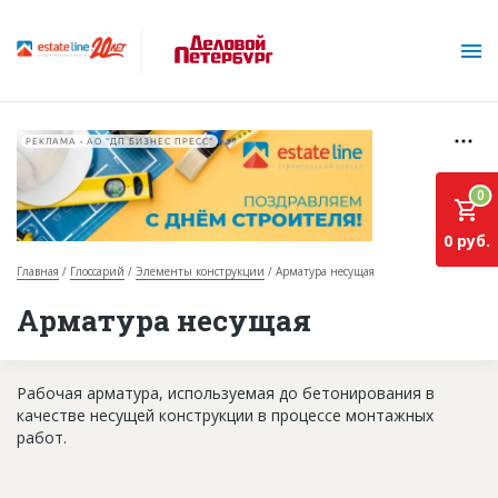
РЕКЛАМА • АО "ДП БИЗНЕС ПРЕСС"
0
0 руб.
Главная
Глоссарий
Элементы конструкции
Арматура несущая
О проекте
Арматура несущая
Горячие объекты
Рабочая арматура, используемая до бетонирования в
База строящихся объектов
качестве несущей конструкции в процессе монтажных
Инвестпроекты
работ.
Глоссарий