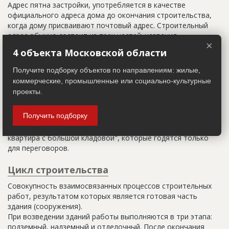
Адрес пятна застройки, употребляется в качестве
официального адреса дома до окончания строительства,
когда дому присваивают почтовый адрес. Строительный
адрес обычно состоит из трех частей: названия
×
строительного района (возможно, улицы), номера квартала
4 объекта Московской области
(не обязательно) и корпуса (владения).
Получите подборку объектов по направлениям: жилые,
Настоящим строительным адресом можно считать адрес,
коммерческие, промышленные или социально-культурные
указанный в правоустанавливающих документах. Иногда
проекты.
строительные организации делают свои добавления
(например, вторая очередь). В официальных документах
Получить подборку
должен присутствовать официальный строительный адрес,
а все остальное - это уточнения типа "шестикомнатная
квартира с большой кладовой", которые годятся только
для переговоров.
Цикл строительства
Совокупность взаимосвязанных процессов строительных
работ, результатом которых является готовая часть
здания (сооружения).
При возведении зданий работы выполняются в три этапа:
подземный, надземный и отделочный. После окончания