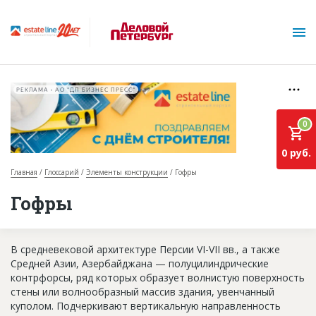
РЕКЛАМА • АО "ДП БИЗНЕС ПРЕСС"
0
0 руб.
Главная
Глоссарий
Элементы конструкции
Гофры
О проекте
Гофры
Горячие объекты
В средневековой архитектуре Персии VI-VII вв., а также
База строящихся объектов
Средней Азии, Азербайджана — полуцилиндрические
Инвестпроекты
контрфорсы, ряд которых образует волнистую поверхность
стены или волнообразный массив здания, увенчанный
Глоссарий
куполом. Подчеркивают вертикальную направленность