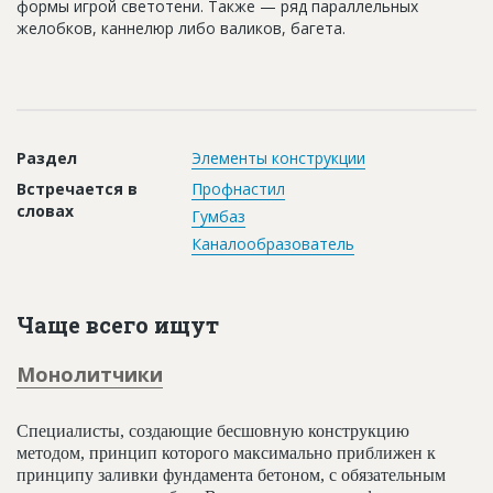
формы игрой светотени. Также — ряд параллельных
Новости
желобков, каннелюр либо валиков, багета.
Платные услуги
Пресс-релизы
Правила работы
Раздел
Элементы конструкции
Контакты
Встречается в
Профнастил
словах
Гумбаз
Личный кабинет
Каналообразователь
Чаще всего ищут
Монолитчики
Специалисты, создающие бесшовную конструкцию
методом, принцип которого максимально приближен к
принципу заливки фундамента бетоном, с обязательным