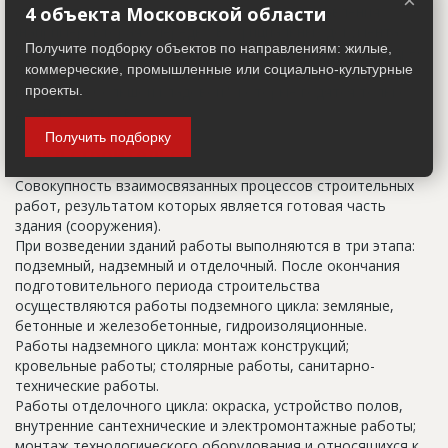
×
строительные организации делают свои добавления
4 объекта Московской области
(например, вторая очередь). В официальных документах
Получите подборку объектов по направлениям: жилые,
должен присутствовать официальный строительный адрес,
коммерческие, промышленные или социально-культурные
а все остальное - это уточнения типа "шестикомнатная
квартира с большой кладовой", которые годятся только
проекты.
для переговоров.
Получить подборку
Цикл строительства
Совокупность взаимосвязанных процессов строительных
работ, результатом которых является готовая часть
здания (сооружения).
При возведении зданий работы выполняются в три этапа:
подземный, надземный и отделочный. После окончания
подготовительного периода строительства
осуществляются работы подземного цикла: земляные,
бетонные и железобетонные, гидроизоляционные.
Работы надземного цикла: монтаж конструкций;
кровельные работы; столярные работы, санитарно-
технические работы.
Работы отделочного цикла: окраска, устройство полов,
внутренние сантехнические и электромонтажные работы;
монтаж технологического оборудования и относящихся к