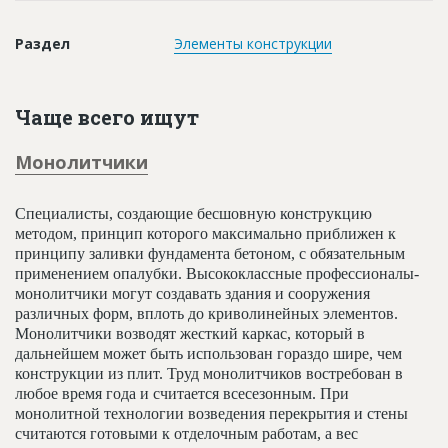
Новости
Раздел
Элементы конструкции
Платные услуги
Пресс-релизы
Чаще всего ищут
Правила работы
Монолитчики
Контакты
Личный кабинет
Специалисты, создающие бесшовную конструкцию
методом, принцип которого максимально приближен к
принципу заливки фундамента бетоном, с обязательным
применением опалубки. Высококлассные профессионалы-
монолитчики могут создавать здания и сооружения
различных форм, вплоть до криволинейных элементов.
Монолитчики возводят жесткий каркас, который в
дальнейшем может быть использован гораздо шире, чем
конструкции из плит. Труд монолитчиков востребован в
любое время года и считается всесезонным. При
монолитной технологии возведения перекрытия и стены
считаются готовыми к отделочным работам, а вес