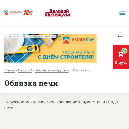
РЕКЛАМА • АО "ДП БИЗНЕС ПРЕСС"
0
0 руб.
Главная
Глоссарий
Элементы конструкции
Обвязка печи
О проекте
Обвязка печи
Горячие объекты
Наружное металлическое крепление кладки стен и свода
База строящихся объектов
печи.
Инвестпроекты
Глоссарий