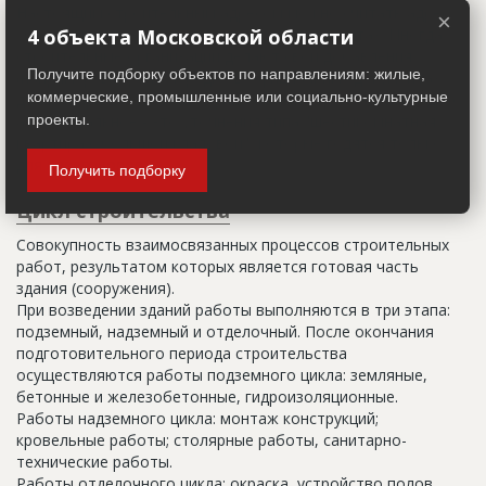
Настоящим строительным адресом можно считать адрес,
×
указанный в правоустанавливающих документах. Иногда
4 объекта Московской области
строительные организации делают свои добавления
Получите подборку объектов по направлениям: жилые,
(например, вторая очередь). В официальных документах
коммерческие, промышленные или социально-культурные
должен присутствовать официальный строительный адрес,
а все остальное - это уточнения типа "шестикомнатная
проекты.
квартира с большой кладовой", которые годятся только
для переговоров.
Получить подборку
Цикл строительства
Совокупность взаимосвязанных процессов строительных
работ, результатом которых является готовая часть
здания (сооружения).
При возведении зданий работы выполняются в три этапа:
подземный, надземный и отделочный. После окончания
подготовительного периода строительства
осуществляются работы подземного цикла: земляные,
бетонные и железобетонные, гидроизоляционные.
Работы надземного цикла: монтаж конструкций;
кровельные работы; столярные работы, санитарно-
технические работы.
Работы отделочного цикла: окраска, устройство полов,