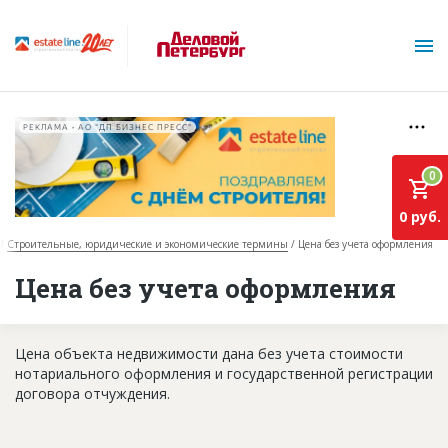
РЕКЛАМА • АО "ДП БИЗНЕС ПРЕСС"
0
0 руб.
Строительные, юридические и экономические термины
Цена без учета оформления
О проекте
Цена без учета оформления
Горячие объекты
Цена объекта недвижимости дана без учета стоимости
База строящихся объектов
нотариального оформления и государственной регистрации
Инвестпроекты
договора отчуждения.
Глоссарий