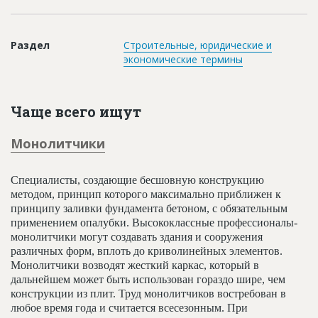
Новости
Платные услуги
Раздел
Строительные, юридические и
экономические термины
Пресс-релизы
Правила работы
Чаще всего ищут
Контакты
Монолитчики
Личный кабинет
Специалисты, создающие бесшовную конструкцию
методом, принцип которого максимально приближен к
принципу заливки фундамента бетоном, с обязательным
применением опалубки. Высококлассные профессионалы-
монолитчики могут создавать здания и сооружения
различных форм, вплоть до криволинейных элементов.
Монолитчики возводят жесткий каркас, который в
дальнейшем может быть использован гораздо шире, чем
конструкции из плит. Труд монолитчиков востребован в
любое время года и считается всесезонным. При