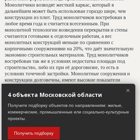
Монолитчики возводят жесткий каркас, который в
дальнейшем может быть использован гораздо шире, чем
конструкции из плит. Труд монолитчиков востребован в
любое время года и считается всесезонным. При
монолитной технологии возведения перекрытия и стены
считаются готовыми к отделочным работам, а вес
монолитных конструкций меньше по сравнению с
кирпичными сооружениями на 20%, что даёт значительную
экономию строительных материалов. Труд монолитчиков
востребован так же в условиях недостатка площади под
строительство, либо их при её дороговизне, то есть в
условиях точечной застройки. Монолитные сооружения и
конструкции долговечны, имеют высокие показатели
звуковой и тепловой изоляции, что делает этот метод
×
строительства приоритетным при возведении высотных
4 объекта Московской области
зданий.
Получите подборку объектов по направлениям: жилые,
коммерческие, промышленные или социально-культурные
Адрес строительный
проекты.
Адрес пятна застройки, употребляется в качестве
Получить подборку
официального адреса дома до окончания строительства,