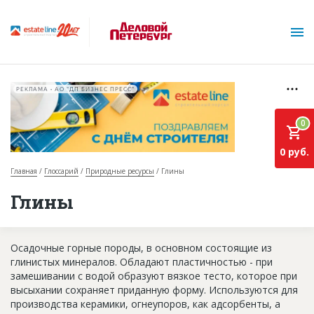
РЕКЛАМА • АО "ДП БИЗНЕС ПРЕСС"
0
0 руб.
Главная
Глоссарий
Природные ресурсы
Глины
О проекте
Глины
Горячие объекты
Осадочные горные породы, в основном состоящие из
База строящихся объектов
глинистых минералов. Обладают пластичностью - при
Инвестпроекты
замешивании с водой образуют вязкое тесто, которое при
высыхании сохраняет приданную форму. Используются для
Глоссарий
производства керамики, огнеупоров, как адсорбенты, а