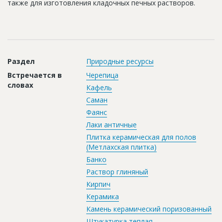
также для изготовления кладочных печных растворов.
Новости
Платные услуги
Пресс-релизы
Раздел
Природные ресурсы
Правила работы
Встречается в
Черепица
Контакты
словах
Кафель
Саман
Личный кабинет
Фаянс
Лаки античные
Плитка керамическая для полов
(Метлахская плитка)
Банко
Раствор глиняный
Кирпич
Керамика
Камень керамический поризованный
Штукатурка теплая