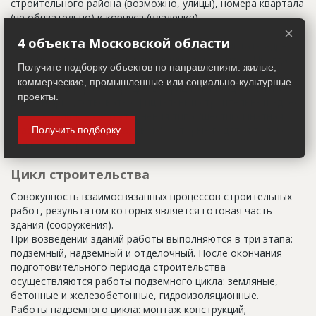
строительного района (возможно, улицы), номера квартала
(не обязательно) и корпуса (владения).
×
4 объекта Московской области
Настоящим строительным адресом можно считать адрес,
указанный в правоустанавливающих документах. Иногда
Получите подборку объектов по направлениям: жилые,
строительные организации делают свои добавления
коммерческие, промышленные или социально-культурные
(например, вторая очередь). В официальных документах
проекты.
должен присутствовать официальный строительный адрес,
а все остальное - это уточнения типа "шестикомнатная
квартира с большой кладовой", которые годятся только
Получить подборку
для переговоров.
Цикл строительства
Совокупность взаимосвязанных процессов строительных
работ, результатом которых является готовая часть
здания (сооружения).
При возведении зданий работы выполняются в три этапа:
подземный, надземный и отделочный. После окончания
подготовительного периода строительства
осуществляются работы подземного цикла: земляные,
бетонные и железобетонные, гидроизоляционные.
Работы надземного цикла: монтаж конструкций;