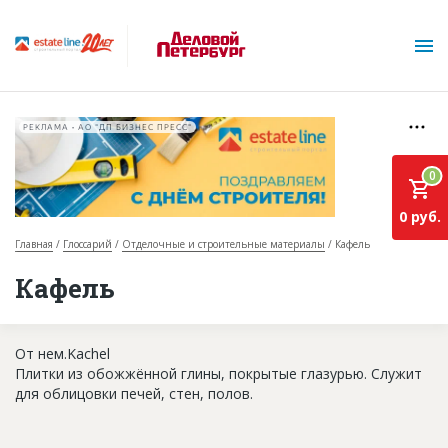
РЕКЛАМА • АО "ДП БИЗНЕС ПРЕСС"
0
0 руб.
Главная
Глоссарий
Отделочные и строительные материалы
Кафель
О проекте
Кафель
Горячие объекты
От нем.Kachel
База строящихся объектов
Плитки из обожжённой глины, покрытые глазурью. Служит
Инвестпроекты
для облицовки печей, стен, полов.
Глоссарий