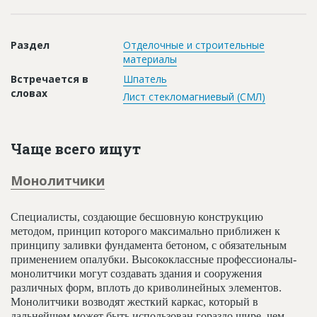
Новости
Платные услуги
Раздел
Отделочные и строительные
материалы
Пресс-релизы
Встречается в
Шпатель
Правила работы
словах
Лист стекломагниевый (СМЛ)
Контакты
Личный кабинет
Чаще всего ищут
Монолитчики
Специалисты, создающие бесшовную конструкцию
методом, принцип которого максимально приближен к
принципу заливки фундамента бетоном, с обязательным
применением опалубки. Высококлассные профессионалы-
монолитчики могут создавать здания и сооружения
различных форм, вплоть до криволинейных элементов.
Монолитчики возводят жесткий каркас, который в
дальнейшем может быть использован гораздо шире, чем