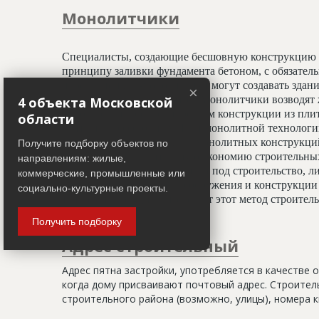
Монолитчики
Специалисты, создающие бесшовную конструкцию 
принципу заливки фундамента бетоном, с обязате
профессионалы-монолитчики могут создавать здани
×
криволинейных элементов. Монолитчики возводят 
4 объекта Московской
использован гораздо шире, чем конструкции из пли
области
считается всесезонным. При монолитной технологи
отделочным работам, а вес монолитных конструкц
Получите подборку объектов по
20%, что даёт значительную экономию строительных
направлениям: жилые,
условиях недостатка площади под строительство, ли
коммерческие, промышленные или
застройки. Монолитные сооружения и конструкции 
социально-культурные проекты.
тепловой изоляции, что делает этот метод строите
Получить подборку
Адрес строительный
Адрес пятна застройки, употребляется в качестве 
когда дому присваивают почтовый адрес. Строитель
строительного района (возможно, улицы), номера кв