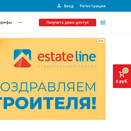
Вход
Регистрация
арифы
Получить демо-доступ
Платные услуги
ства
Рекламодателям
0
Call-центр
0 руб.
Инвестпроекты
ты
Подписка на Базу
Пресс-релизы
Правила работы