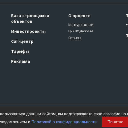
База строящихся
О проекте
П
объектов
Конкурентные
Г
преимущества
Инвестпроекты
П
Отзывы
Call-центр
Тарифы
Реклама
Политика конфиденциальности
ользоваться данным сайтом, вы подтверждаете свое согласие на 
Пользовательское соглашение
На информационном ресурсе применяются
уведомлением и
Политикой о конфиденциальности
.
Понятно
рекомендательные технологии. Подробнее.