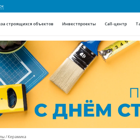
ок
аза строящихся объектов
Инвестпроекты
Call-центр
Т
О проекте
Конкурентные преимуще
Отзывы
Горячие объек
Глоссарий
Новости
алы
Керамика