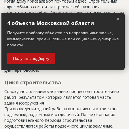
когда дому присваивают почтовый адрес. Строительный
адрес обычно состоит из трех частей: названия
строительного района (возможно, улицы), номера квартала
(не обязательно) и корпуса (владения).
×
4 объекта Московской области
Настоящим строительным адресом можно считать адрес,
Получите подборку объектов по направлениям: жилые,
указанный в правоустанавливающих документах. Иногда
коммерческие, промышленные или социально-культурные
строительные организации делают свои добавления
проекты.
(например, вторая очередь). В официальных документах
должен присутствовать официальный строительный адрес,
а все остальное - это уточнения типа "шестикомнатная
Получить подборку
квартира с большой кладовой", которые годятся только
для переговоров.
Цикл строительства
Совокупность взаимосвязанных процессов строительных
работ, результатом которых является готовая часть
здания (сооружения).
При возведении зданий работы выполняются в три этапа:
подземный, надземный и отделочный. После окончания
подготовительного периода строительства
осуществляются работы подземного цикла: земляные,