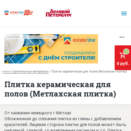
РЕКЛАМА • АО "ДП БИЗНЕС ПРЕСС"
0
0 руб.
чные и строительные материалы
Плитка керамическая для полов (Метлахская плитка)
О проекте
Плитка керамическая для
полов (Метлахская плитка)
Горячие объекты
База строящихся объектов
От названия немецкого г.Метлах
Инвестпроекты
Обожженная до спекания плитка из глины с добавлением
красителей. Лицевая сторона плитки для полов может быть
Глоссарий
рифленой, гладкой, со вдавленным рисунком и т.п. Плитка