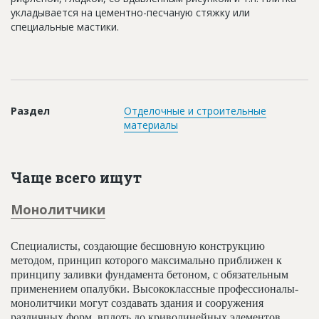
Новости
укладывается на цементно-песчаную стяжку или
специальные мастики.
Платные услуги
Пресс-релизы
Правила работы
Раздел
Отделочные и строительные
Контакты
материалы
Личный кабинет
Чаще всего ищут
Монолитчики
Специалисты, создающие бесшовную конструкцию
методом, принцип которого максимально приближен к
принципу заливки фундамента бетоном, с обязательным
применением опалубки. Высококлассные профессионалы-
монолитчики могут создавать здания и сооружения
различных форм, вплоть до криволинейных элементов.