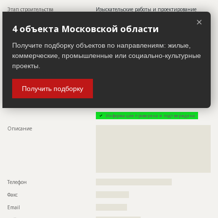
Этап строительства
Изыскательские работы и проектирование
×
Ответственный
???????????????????????????????????????????????
4 объекта Московской области
???????????????????????????????????????
Предполагаемые потребности
??????????????????????????????????????????????????????????
Получите подборку объектов по направлениям: жилые,
?????????????????????????????????????
коммерческие, промышленные или социально-культурные
проекты.
Участники
Получить подборку
Инвестор
ID 424363
Название компании
?????????????????????????
Информация проверена и подтверждена
Описание
??????????????????????????????????????????????????????????
??????????????????????????????????????????????????????????
??????????????????????????????????????????????????????????
??????????????????????????????????????????????????????????
??????????????????????????????????????????????????????????
??????????????????????????????????????????????????????????
??????????????????????????????
Телефон
???????????????????????????????????????
Факс
?????????????????
Email
????????????????