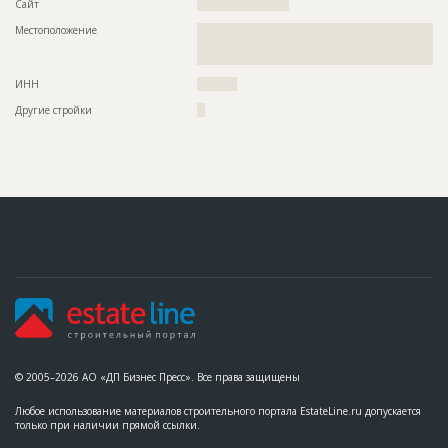
Сайт
???????????????????????
Местоположение
??????????????????????????????????????????????????????????
??????????????????????????????????????????????????????????
????
ИНН
??????????
Другие стройки
??
© 2005–2026 АО «ДП Бизнес Пресс». Все права защищены
Любое использование материалов строительного портала EstateLine.ru допускается
только при наличии прямой ссылки.