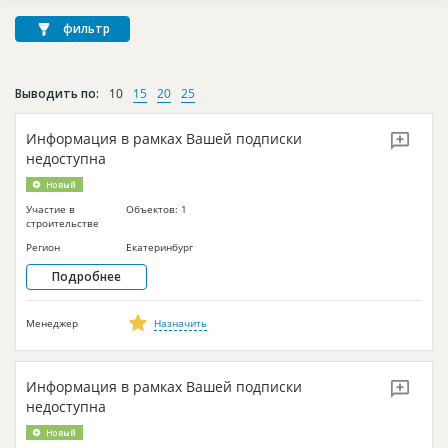
Новости
фильтр
Платные услуги
Пресс-релизы
Выводить по:
10
15
20
25
Правила работы
Информация в рамках Вашей подписки
недоступна
Контакты
Новый
Личный кабинет
Участие в
Объектов: 1
строительстве
Регион
Екатеринбург
Подробнее
Менеджер
Назначить
Информация в рамках Вашей подписки
недоступна
Новый