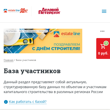
РЕКЛАМА • АО "ДП БИЗНЕС ПРЕСС"
0
0 руб.
Главная
База участников
О проекте
База участников
Горячие объекты
Данный раздел представляет собой актуальную,
структурированную базу данных по объектам и участникам
База строящихся объектов
капитального строительства в разлиных регионах России
Инвестпроекты
Как работать с базой?
Глоссарий