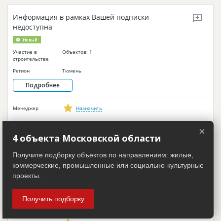
Информация в рамках Вашей подписки
недоступна
Новый
Участие в
Объектов: 1
строительстве
Регион
Тюмень
Подробнее
Менеджер
Назначить
×
4 объекта Московской области
Информация в рамках Вашей подписки
недоступна
Получите подборку объектов по направлениям: жилые,
коммерческие, промышленные или социально-культурные
Участие в
Объектов: 1
строительстве
проекты.
Регион
Липецк
Получить подборку
Подробнее