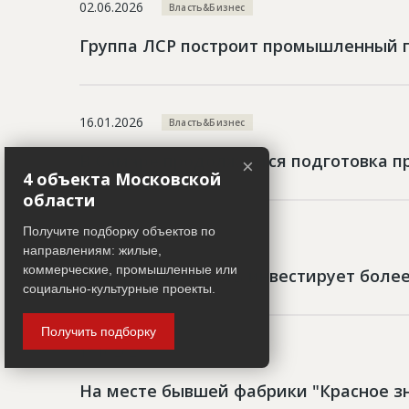
02.06.2026
Власть&Бизнес
Группа ЛСР построит промышленный 
16.01.2026
Власть&Бизнес
В Самаре продолжается подготовка п
×
4 объекта Московской
области
Получите подборку объектов по
08.09.2025
Власть&Бизнес
направлениям: жилые,
коммерческие, промышленные или
Самарская область инвестирует боле
социально-культурные проекты.
Получить подборку
13.10.2023
Власть&Бизнес
На месте бывшей фабрики "Красное з