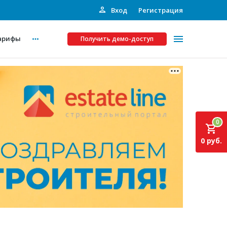
Вход
Регистрация
арифы
Получить демо-доступ
Платные услуги
ства
Рекламодателям
0
Call-центр
0 руб.
Инвестпроекты
ты
Подписка на Базу
Пресс-релизы
Правила работы