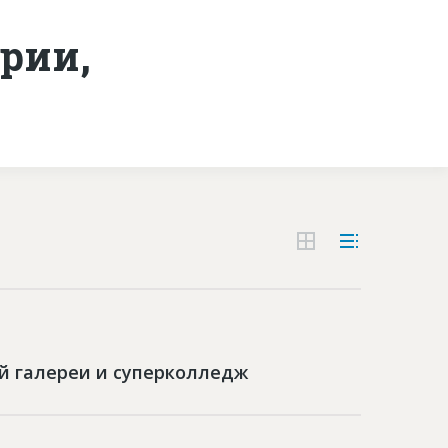
рии,
Контакты
й галереи и суперколледж