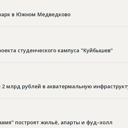
парк в Южном Медведково
роекта студенческого кампуса "Куйбышев"
е 2 млрд рублей в акватермальную инфраструкт
намя" построят жильё, апарты и фуд–холл