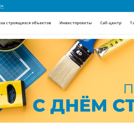
ок
аза строящихся объектов
Инвестпроекты
Call-центр
Т
О проекте
Конкурентные преимуще
Отзывы
Горячие объек
Глоссарий
Новости