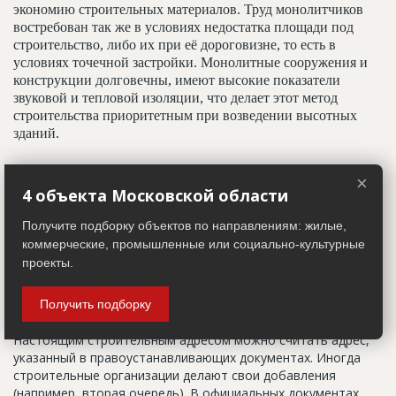
экономию строительных материалов. Труд монолитчиков
востребован так же в условиях недостатка площади под
строительство, либо их при её дороговизне, то есть в
условиях точечной застройки. Монолитные сооружения и
конструкции долговечны, имеют высокие показатели
звуковой и тепловой изоляции, что делает этот метод
строительства приоритетным при возведении высотных
зданий.
×
Адрес строительный
4 объекта Московской области
Адрес пятна застройки, употребляется в качестве
Получите подборку объектов по направлениям: жилые,
официального адреса дома до окончания строительства,
коммерческие, промышленные или социально-культурные
когда дому присваивают почтовый адрес. Строительный
проекты.
адрес обычно состоит из трех частей: названия
строительного района (возможно, улицы), номера квартала
(не обязательно) и корпуса (владения).
Получить подборку
Настоящим строительным адресом можно считать адрес,
указанный в правоустанавливающих документах. Иногда
строительные организации делают свои добавления
(например, вторая очередь). В официальных документах