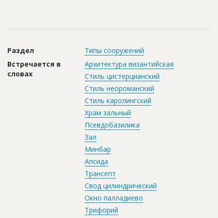
Новости
Платные услуги
Пресс-релизы
Раздел
Типы сооружений
Правила работы
Встречается в
Архитектура византийская
словах
Стиль цистерцианский
Контакты
Стиль неороманский
Личный кабинет
Стиль каролингский
Храм зальный
Псевдобазилика
Зал
Минбар
Апсида
Трансепт
Свод цилиндрический
Окно палладиево
Трифорий