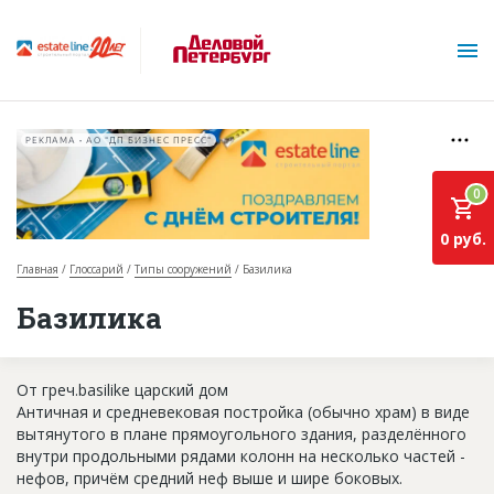
РЕКЛАМА • АО "ДП БИЗНЕС ПРЕСС"
0
0 руб.
Главная
Глоссарий
Типы сооружений
Базилика
О проекте
Базилика
Горячие объекты
От греч.basilike царский дом
База строящихся объектов
Античная и средневековая постройка (обычно храм) в виде
Инвестпроекты
вытянутого в плане прямоугольного здания, разделённого
внутри продольными рядами колонн на несколько частей -
Глоссарий
нефов, причём средний неф выше и шире боковых.