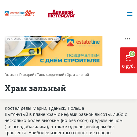
РЕКЛАМА • АО "ДП БИЗНЕС ПРЕСС"
0
0 руб.
Главная
Глоссарий
Типы сооружений
Храм зальный
О проекте
Храм зальный
Горячие объекты
Костел девы Марии, Гданьск, Польша
База строящихся объектов
Вытянутый в плане храм с нефами равной высоты, либо с
Инвестпроекты
несколько более высоким (но без окон) средним нефом
(т.н.псевдобазилика), а также однонефный храм без
Глоссарий
трансепта. Наиболее известны готические северо-