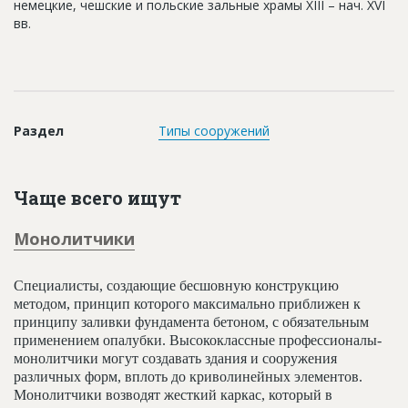
немецкие, чешские и польские зальные храмы XIII – нач. XVI
Новости
вв.
Платные услуги
Пресс-релизы
Правила работы
Раздел
Типы сооружений
Контакты
Личный кабинет
Чаще всего ищут
Монолитчики
Специалисты, создающие бесшовную конструкцию
методом, принцип которого максимально приближен к
принципу заливки фундамента бетоном, с обязательным
применением опалубки. Высококлассные профессионалы-
монолитчики могут создавать здания и сооружения
различных форм, вплоть до криволинейных элементов.
Монолитчики возводят жесткий каркас, который в