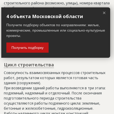
строительного района (возможно, улицы), номера квартала
(не обязательно) и корпуса (владения).
×
4 объекта Московской области
Настоящим строительным адресом можно считать адрес,
указанный в правоустанавливающих документах. Иногда
Получите подборку объектов по направлениям: жилые,
строительные организации делают свои добавления
коммерческие, промышленные или социально-культурные
(например, вторая очередь). В официальных документах
проекты.
должен присутствовать официальный строительный адрес,
а все остальное - это уточнения типа "шестикомнатная
Получить подборку
квартира с большой кладовой", которые годятся только
для переговоров.
Цикл строительства
Совокупность взаимосвязанных процессов строительных
работ, результатом которых является готовая часть
здания (сооружения).
При возведении зданий работы выполняются в три этапа:
подземный, надземный и отделочный. После окончания
подготовительного периода строительства
осуществляются работы подземного цикла: земляные,
бетонные и железобетонные, гидроизоляционные.
Работы надземного цикла: монтаж конструкций;