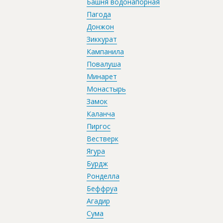
Башня водонапорная
Пагода
Донжон
Зиккурат
Кампанила
Повалуша
Минарет
Монастырь
Замок
Каланча
Пиргос
Вестверк
Ягура
Бурдж
Ронделла
Беффруа
Агадир
Сума