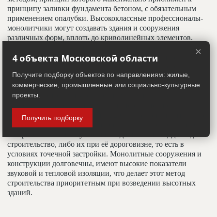
принципу заливки фундамента бетоном, с обязательным
применением опалубки. Высококлассные профессионалы-
монолитчики могут создавать здания и сооружения
различных форм, вплоть до криволинейных элементов.
Монолитчики возводят жесткий каркас, который в
×
4 объекта Московской области
дальнейшем может быть использован гораздо шире, чем
конструкции из плит. Труд монолитчиков востребован в
Получите подборку объектов по направлениям: жилые,
любое время года и считается всесезонным. При
коммерческие, промышленные или социально-культурные
монолитной технологии возведения перекрытия и стены
проекты.
считаются готовыми к отделочным работам, а вес
монолитных конструкций меньше по сравнению с
кирпичными сооружениями на 20%, что даёт значительную
Получить подборку
экономию строительных материалов. Труд монолитчиков
востребован так же в условиях недостатка площади под
строительство, либо их при её дороговизне, то есть в
условиях точечной застройки. Монолитные сооружения и
конструкции долговечны, имеют высокие показатели
звуковой и тепловой изоляции, что делает этот метод
строительства приоритетным при возведении высотных
зданий.