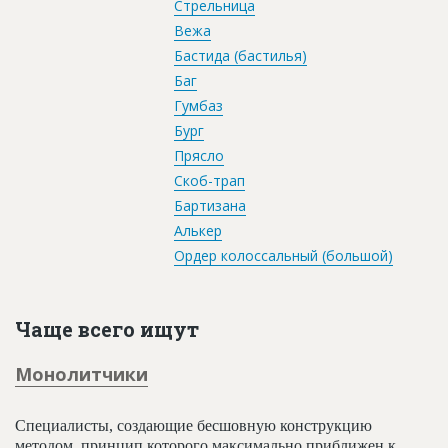
Стрельница
Вежа
Бастида (бастилья)
Баг
Гумбаз
Бург
Прясло
Скоб-трап
Бартизана
Алькер
Ордер колоссальный (большой)
Чаще всего ищут
Монолитчики
Специалисты, создающие бесшовную конструкцию
методом, принцип которого максимально приближен к