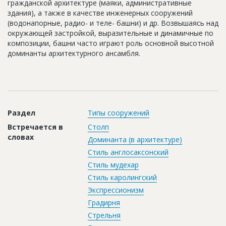
гражданской архитектуре (маяки, административные
Новости
здания), а также в качестве инженерных сооружений
(водонапорные, радио- и теле- башни) и др. Возвышаясь над
Платные услуги
окружающей застройкой, выразительные и динамичные по
композиции, башни часто играют роль основной высотной
Пресс-релизы
доминанты архитектурного ансамбля.
Правила работы
Контакты
Личный кабинет
Раздел
Типы сооружений
Встречается в
Столп
словах
Доминанта (в архитектуре)
Стиль англосаксонский
Стиль мудехар
Стиль каролингский
Экспрессионизм
Градирня
Стрельня