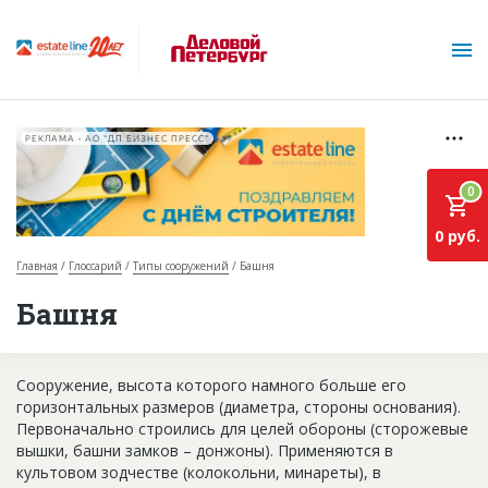
РЕКЛАМА • АО "ДП БИЗНЕС ПРЕСС"
0
0 руб.
Главная
Глоссарий
Типы сооружений
Башня
О проекте
Башня
Горячие объекты
Сооружение, высота которого намного больше его
База строящихся объектов
горизонтальных размеров (диаметра, стороны основания).
Инвестпроекты
Первоначально строились для целей обороны (сторожевые
вышки, башни замков – донжоны). Применяются в
Глоссарий
культовом зодчестве (колокольни, минареты), в