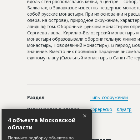
вдоль стен располагались кельи, в центре – собор,
Балканах, в Закавказье известны пещерные монас
собой русские монастыри. При их основании и расш
озера, на острове), природное окружение, характе
ландшафтом. Оборонные функции монастырей опред
Сергиева лавра, Кирилло-Белозерский монастырь и д
монастыри образовывали оборонительную линию и 
монастырь, Новодевичий монастырь). В период Во
значение. Вместо них появились парадные ансамбл
единому плану (Смольный монастырь в Санкт-Петер
Раздел
Типы сооружений
Встречается в словах
Эрререско
Клуатр
×
4 объекта Московской
области
Получите подборку объектов по