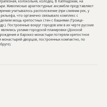
 трапезная, колокольня, колодец. В Каппадокии, на
тыри. Живописные архитектурные ансамбли представляют
ирении учитывалось расположение (при слиянии рек, у
р рельефа, что органично связывало комплекс с
елили мощь крепостных стен с башнями (Троице-
р.). Построенные вокруг городов или в их черте русские
являлись узлами городской планировки (Донской
зрождения и барокко монастыри потеряли крепостное
и монастырей-дворцов, построенных компактно, по
бруге).