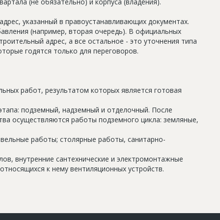
артала (не обязательно) и корпуса (владения).
дрес, указанный в правоустанавливающих документах.
авления (например, вторая очередь). В официальных
роительный адрес, а все остальное - это уточнения типа
оторые годятся только для переговоров.
льных работ, результатом которых является готовая
этапа: подземный, надземный и отделочный. После
тва осуществляются работы подземного цикла: земляные,
овельные работы; столярные работы, санитарно-
олов, внутренние сантехнические и электромонтажные
относящихся к нему вентиляционных устройств.