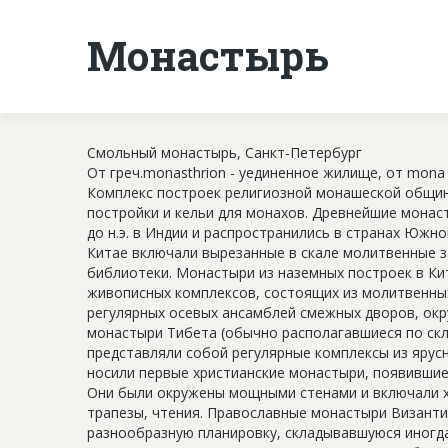
Монастырь
Смольный монастырь, Санкт-Петербург
От греч.monasthrion - уединенное жилище, от mona 
Комплекс построек религиозной монашеской общин
постройки и кельи для монахов. Древнейшие монаст
до н.э. в Индии и распространились в странах Юж
Китае включали вырезанные в скале молитвенные з
библиотеки. Монастыри из наземных построек в Ки
живописных комплексов, состоящих из молитвенных
регулярных осевых ансамблей смежных дворов, ок
монастыри Тибета (обычно располагавшиеся по скл
представляли собой регулярные комплексы из ярус
носили первые христианские монастыри, появившиеся
Они были окружены мощными стенами и включали х
трапезы, чтения. Православные монастыри Византии
разнообразную планировку, складывавшуюся иногда