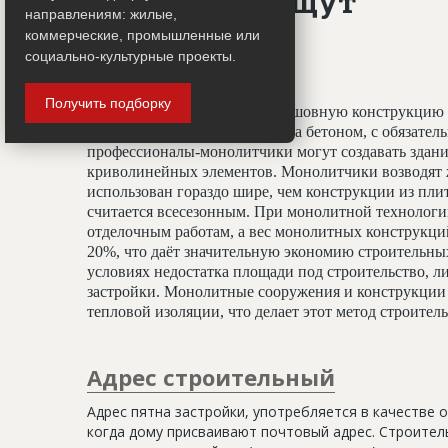
Чаще всего ищут
направлениям: жилые,
коммерческие, промышленные или
Монолитчики
социально-культурные проекты.
Получить подборку
Специалисты, создающие бесшовную конструкцию 
принципу заливки фундамента бетоном, с обязате
профессионалы-монолитчики могут создавать здани
криволинейных элементов. Монолитчики возводят 
использован гораздо шире, чем конструкции из пли
считается всесезонным. При монолитной технологи
отделочным работам, а вес монолитных конструкц
20%, что даёт значительную экономию строительных
условиях недостатка площади под строительство, ли
застройки. Монолитные сооружения и конструкции 
тепловой изоляции, что делает этот метод строите
Адрес строительный
Адрес пятна застройки, употребляется в качестве 
когда дому присваивают почтовый адрес. Строитель