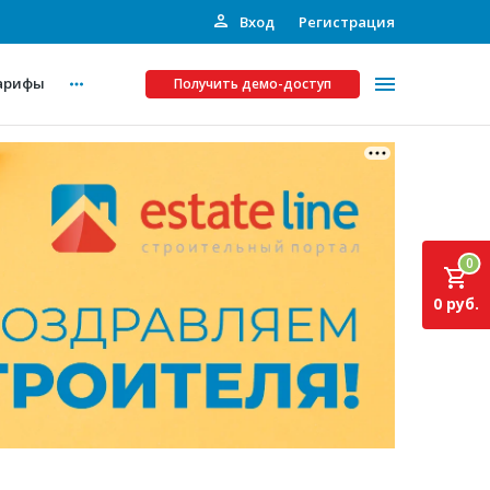
Вход
Регистрация
арифы
Получить демо-доступ
Платные услуги
ства
Рекламодателям
0
Call-центр
0 руб.
Инвестпроекты
ты
Подписка на Базу
Пресс-релизы
Правила работы