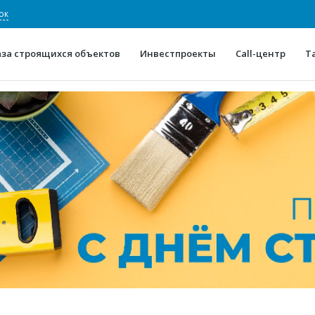
ок
аза строящихся объектов
Инвестпроекты
Call-центр
Т
О проекте
Конкурентные преимуще
Отзывы
Горячие объек
Глоссарий
Новости