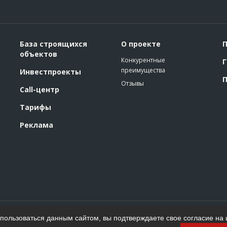
База строящихся
О проекте
П
объектов
Конкурентные
Г
преимущества
Инвестпроекты
П
Отзывы
Call-центр
Тарифы
Реклама
Политика конфиденциальности
ользоваться данным сайтом, вы подтверждаете свое согласие на 
Пользовательское соглашение