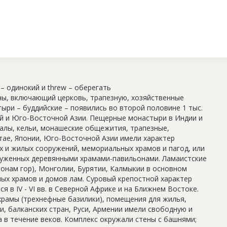
– одинокий и threw – оберегать
ы, включающий церковь, трапезную, хозяйственные
ыри – буддийские – появились во второй половине 1 тыс.
ной и Юго-Восточной Азии. Пещерные монастыри в Индии и
алы, кельи, монашеские общежития, трапезные,
тае, Японии, Юго-Восточной Азии имели характер
 и жилых сооружений, мемориальных храмов и пагод, или
руженных деревянными храмами-павильонами. Ламаистские
онам гор), Монголии, Бурятии, Калмыкии в основном
ных храмов и домов лам. Суровый крепостной характер
 в IV - VI вв. в Северной Африке и на Ближнем Востоке.
рамы (трехнефные базилики), помещения для жилья,
, балканских стран, Руси, Армении имели свободную и
 в течение веков. Комплекс окружали стены с башнями;