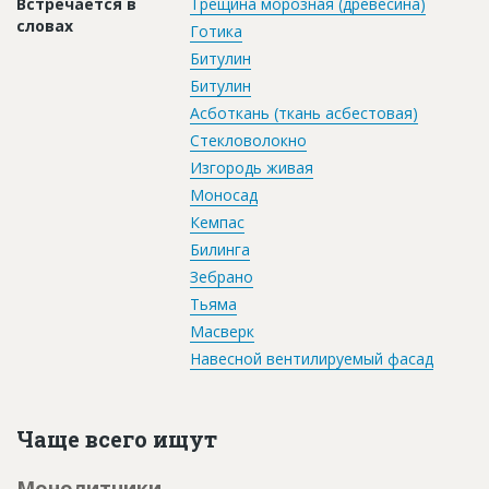
Встречается в
Трещина морозная (древесина)
словах
Готика
Битулин
Битулин
Асботкань (ткань асбестовая)
Стекловолокно
Изгородь живая
Моносад
Кемпас
Билинга
Зебрано
Тьяма
Масверк
Навесной вентилируемый фасад
Чаще всего ищут
Монолитчики