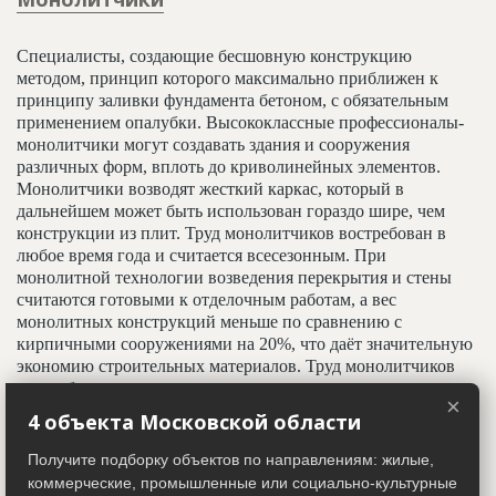
Специалисты, создающие бесшовную конструкцию
методом, принцип которого максимально приближен к
принципу заливки фундамента бетоном, с обязательным
применением опалубки. Высококлассные профессионалы-
монолитчики могут создавать здания и сооружения
различных форм, вплоть до криволинейных элементов.
Монолитчики возводят жесткий каркас, который в
дальнейшем может быть использован гораздо шире, чем
конструкции из плит. Труд монолитчиков востребован в
любое время года и считается всесезонным. При
монолитной технологии возведения перекрытия и стены
считаются готовыми к отделочным работам, а вес
монолитных конструкций меньше по сравнению с
кирпичными сооружениями на 20%, что даёт значительную
экономию строительных материалов. Труд монолитчиков
востребован так же в условиях недостатка площади под
×
строительство, либо их при её дороговизне, то есть в
4 объекта Московской области
условиях точечной застройки. Монолитные сооружения и
конструкции долговечны, имеют высокие показатели
Получите подборку объектов по направлениям: жилые,
звуковой и тепловой изоляции, что делает этот метод
коммерческие, промышленные или социально-культурные