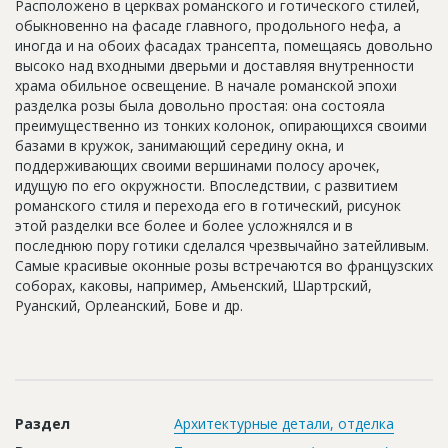
Расположено в церквах романского и готического стилей,
Новости
обыкновенно на фасаде главного, продольного нефа, а
иногда и на обоих фасадах трансепта, помещаясь довольно
Платные услуги
высоко над входными дверьми и доставляя внутренности
храма обильное освещение. В начале романской эпохи
Пресс-релизы
разделка розы была довольно простая: она состояла
преимущественно из тонких колонок, опирающихся своими
Правила работы
базами в кружок, занимающий середину окна, и
Контакты
поддерживающих своими вершинами полосу арочек,
идущую по его окружности. Впоследствии, с развитием
Личный кабинет
романского стиля и перехода его в готический, рисунок
этой разделки все более и более усложнялся и в
последнюю пору готики сделался чрезвычайно затейливым.
Самые красивые оконные розы встречаются во французских
соборах, каковы, например, Амьенский, Шартрский,
Руанский, Орлеанский, Бове и др.
Раздел
Архитектурные детали, отделка