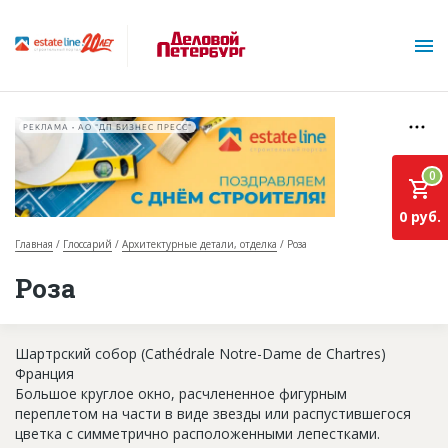
РЕКЛАМА • АО "ДП БИЗНЕС ПРЕСС"
0
0 руб.
Главная
Глоссарий
Архитектурные детали, отделка
Роза
О проекте
Роза
Горячие объекты
Шартрский собор (Cathédrale Notre-Dame de Chartres)
База строящихся объектов
Франция
Инвестпроекты
Большое круглое окно, расчлененное фигурным
переплетом на части в виде звезды или распустившегося
Глоссарий
цветка с симметрично расположенными лепестками.