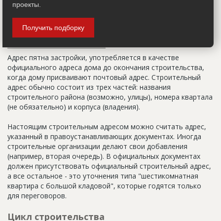
строительства приоритетным при возведении высотных
проекты.
зданий.
Получить подборку
Адрес строительный
Адрес пятна застройки, употребляется в качестве
официального адреса дома до окончания строительства,
когда дому присваивают почтовый адрес. Строительный
адрес обычно состоит из трех частей: названия
строительного района (возможно, улицы), номера квартала
(не обязательно) и корпуса (владения).
Настоящим строительным адресом можно считать адрес,
указанный в правоустанавливающих документах. Иногда
строительные организации делают свои добавления
(например, вторая очередь). В официальных документах
должен присутствовать официальный строительный адрес,
а все остальное - это уточнения типа "шестикомнатная
квартира с большой кладовой", которые годятся только
для переговоров.
Цикл строительства