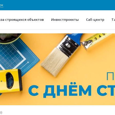
ок
аза строящихся объектов
Инвестпроекты
Call-центр
Т
О проекте
Конкурентные преимуще
Отзывы
Горячие объек
Глоссарий
Новости
p)