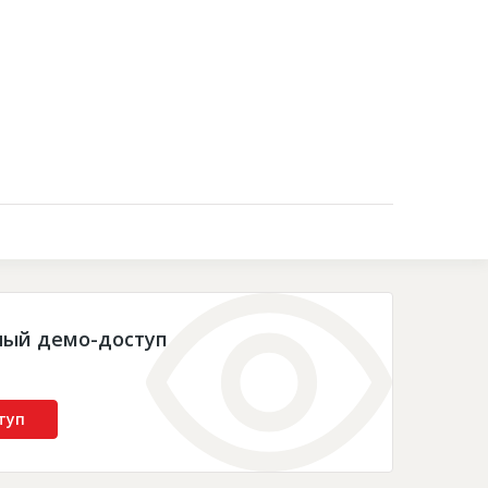
Контакты
ный демо-доступ
туп