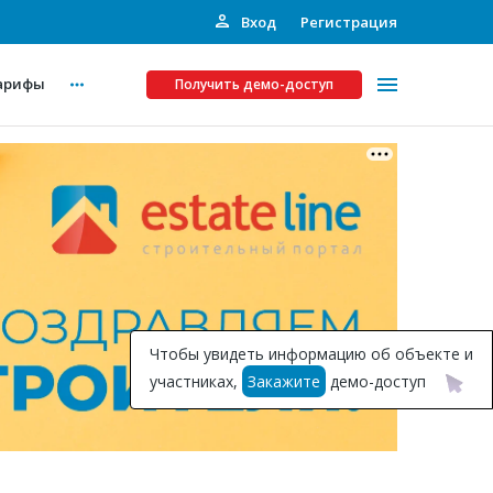
Вход
Регистрация
арифы
Получить демо-доступ
Платные услуги
ства
Рекламодателям
Call-центр
Инвестпроекты
ты
Чтобы увидеть информацию об объекте и
Подписка на Базу
участниках,
Закажите
демо-доступ
Пресс-релизы
Правила работы