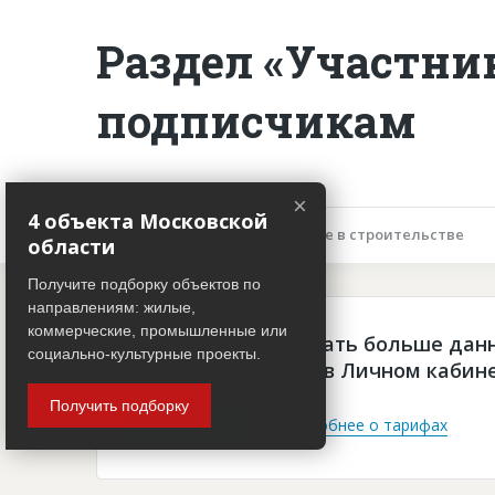
Раздел «Участни
подписчикам
×
4 объекта Московской
Описание объекта
Участие в строительстве
области
Получите подборку объектов по
направлениям: жилые,
коммерческие, промышленные или
Чтобы просматривать больше дан
социально-культурные проекты.
платная подписка в Личном кабин
Получить подборку
Войти
Подробнее о тарифах