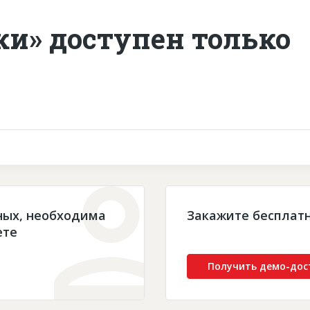
ки» доступен только
ных, необходима
Закажите бесплат
ете
Получить демо-дос