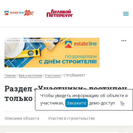
РЕКЛАМА • АО "ДП БИЗНЕС ПРЕСС"
Главная
База участников
Участники
СТРОЙМАРКЕТ
О проекте
Раздел «Участники» доступен
Горячие объекты
Чтобы увидеть информацию об объекте и
только подписчикам
участниках,
Закажите
демо-доступ
База строящихся объектов
Инвестпроекты
Описание объекта
Участие в строительстве
Глоссарий