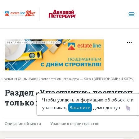
РЕКЛАМА • АО "ДП БИЗНЕС ПРЕСС"
ого развития Ханты-Мансийского автономного округа — Югры (ДЕПЭКОНОМИКИ ЮГРЫ)
О проекте
Раздел «Участники» доступен
Горячие объекты
Чтобы увидеть информацию об объекте и
только подписчикам
участниках,
Закажите
демо-доступ
База строящихся объектов
Инвестпроекты
Описание объекта
Участие в строительстве
Глоссарий