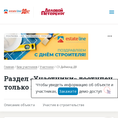
РЕКЛАМА • АО "ДП БИЗНЕС ПРЕСС"
Главная
База участников
Участники
СЗ Даймонд ДВ
О проекте
Раздел «Участники» доступен
Горячие объекты
Чтобы увидеть информацию об объекте и
только подписчикам
участниках,
Закажите
демо-доступ
База строящихся объектов
Инвестпроекты
Описание объекта
Участие в строительстве
Глоссарий