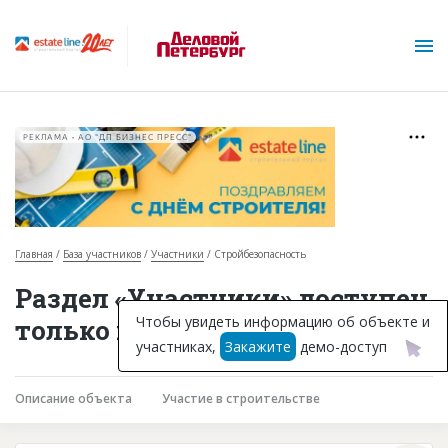
РЕКЛАМА • АО "ДП БИЗНЕС ПРЕСС"
Главная
База участников
Участники
Стройбезопасность
О проекте
Раздел «Участники» доступен
Горячие объекты
Чтобы увидеть информацию об объекте и
только подписчикам
участниках,
Закажите
демо-доступ
База строящихся объектов
Инвестпроекты
Описание объекта
Участие в строительстве
Глоссарий