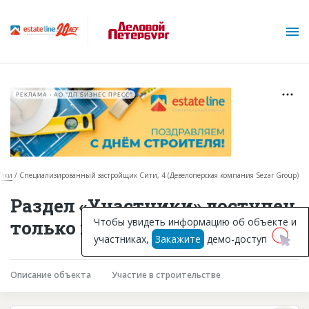
РЕКЛАМА • АО "ДП БИЗНЕС ПРЕСС"
ники
Специализированный застройщик Сити, 4 (Девелоперская компания Sezar Group)
О проекте
Раздел «Участники» доступен
Горячие объекты
Чтобы увидеть информацию об объекте и
только подписчикам
участниках,
Закажите
демо-доступ
База строящихся объектов
Инвестпроекты
Описание объекта
Участие в строительстве
Глоссарий