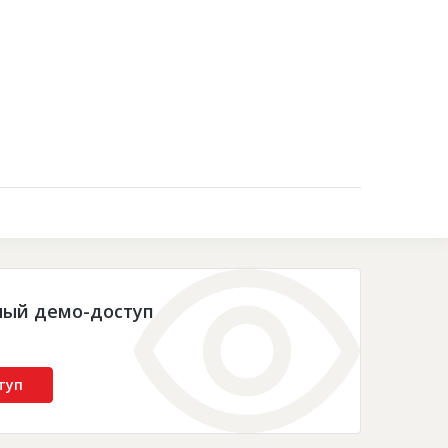
Контакты
ный демо-доступ
туп