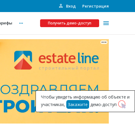
Вход
Регистрация
арифы
Получить демо-доступ
Платные услуги
ства
Рекламодателям
Call-центр
Инвестпроекты
ты
Чтобы увидеть информацию об объекте и
Подписка на Базу
участниках,
Закажите
демо-доступ
Пресс-релизы
Правила работы