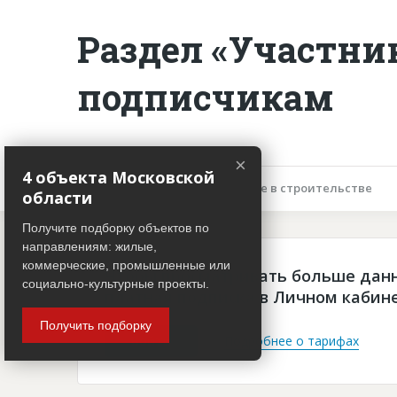
Раздел «Участни
подписчикам
×
4 объекта Московской
Описание объекта
Участие в строительстве
области
Получите подборку объектов по
направлениям: жилые,
коммерческие, промышленные или
Чтобы просматривать больше дан
социально-культурные проекты.
платная подписка в Личном кабин
Получить подборку
Войти
Подробнее о тарифах