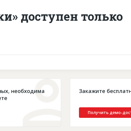
ки» доступен только
ных, необходима
Закажите бесплат
ете
Получить демо-дос