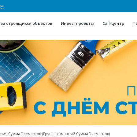
ок
аза строящихся объектов
Инвестпроекты
Call-центр
Т
О проекте
Конкурентные преимуще
Отзывы
Горячие объек
Глоссарий
Новости
ния Сумма Элементов (Группа компаний Сумма Элементов)