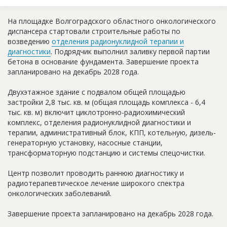
Новости
На площадке Волгоградского областного онкологического
Платные услуги
диспансера стартовали строительные работы по
возведению
отделения радионуклидной терапии и
Пресс-релизы
диагностики
. Подрядчик выполнил заливку первой партии
бетона в основание фундамента. Завершение проекта
Правила работы
запланировано на декабрь 2028 года.
Контакты
Двухэтажное здание с подвалом общей площадью
застройки 2,8 тыс. кв. м (общая площадь комплекса - 6,4
Личный кабинет
тыс. кв. м) включит циклотронно-радиохимический
комплекс, отделения радионуклидной диагностики и
терапии, административный блок, КПП, котельную, дизель-
генераторную установку, насосные станции,
трансформаторную подстанцию и системы спецочистки.
Центр позволит проводить раннюю диагностику и
радиотерапевтическое лечение широкого спектра
онкологических заболеваний.
Завершение проекта запланировано на декабрь 2028 года.