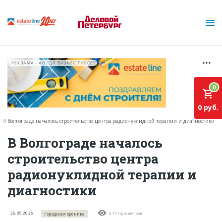
РЕКЛАМА • АО "ДП БИЗНЕС ПРЕСС"
0
0 руб.
В Волгограде началось строительство центра радионуклидной терапии и диагностики
О проекте
В Волгограде началось
строительство центра
Горячие объекты
радионуклидной терапии и
База строящихся объектов
диагностики
Инвестпроекты
Глоссарий
26.05.2026
217 просмотров
Городская хроника