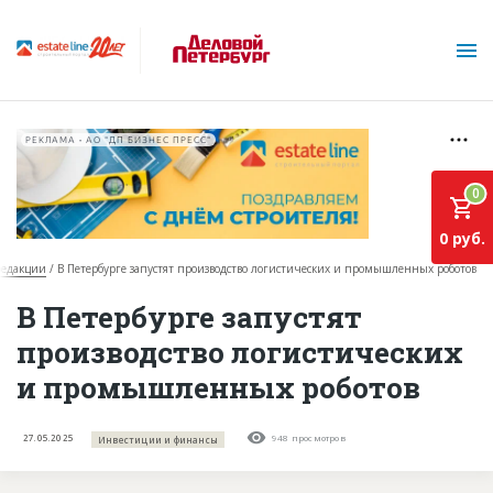
РЕКЛАМА • АО "ДП БИЗНЕС ПРЕСС"
0
0 руб.
редакции
В Петербурге запустят производство логистических и промышленных роботов
О проекте
В Петербурге запустят
производство логистических
Горячие объекты
и промышленных роботов
База строящихся объектов
Инвестпроекты
27.05.2025
948 просмотров
Инвестиции и финансы
Глоссарий