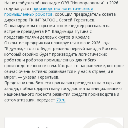
На петербургской площадке ОЭЗ "Новоорловская" в 2026
Новости
году запустят
п
роизводство логистических и
промышленных роботов
, сообщил председатель совета
Платные услуги
директоров ГК INTRATOOL Сергей Терентьев.
О планируемом открытии топ-менеджер рассказал на
Пресс-релизы
встрече президента РФ Владимира Путина с
Правила работы
представителями деловых кругов в Кремле.
Открытие предприятия планируется в июне 2026 года.
Контакты
"Я думаю, что это будет реально первый завод в России,
который серийно будет производить логистических
Личный кабинет
роботов и роботов промышленных для гибких
производственных систем. Как раз то направление, которое
сейчас очень активно развивается и у нас в стране, и в
мире", — указал Терентьев.
Представитель бизнеса пригласил президента на открытие
завода, поблагодарив главу государства за инициализацию
национального проекта развития средств производства и
автоматизации, передает
78.ru
.